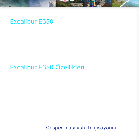
Excalibur E650
Tercihini masaüstü modellerden yana yapanlar için
öne çıkan Excalibur E650 ile sınırları zorlayabilir,
performansın keyfini çıkarabilirsin. Casper’ın yeni,
güncel teknolojiler ile donattığı Excalibur E650’de
yepyeni bir deneyim sizi bekliyor.
Excalibur E650 Özellikleri
Masaüstü olarak özel bir şekilde geliştirilen ve
uzun süren Ar-Ge çalışmaları sonrasında ortaya
çıkan Excalibur E650, her bir detayıyla farkını
ortaya koyuyor. İyi bir kullanıcı deneyiminin elde
edilmesi adına en iyi donanımlarla testleri yapılan
E650, böylece kullananların memnun kalmasını
sağlıyor. RGB detayları, ışık ve alüminyumun
buluşması yeni
Casper masaüstü bilgisayarını
görünümde de cazip kılıyor.