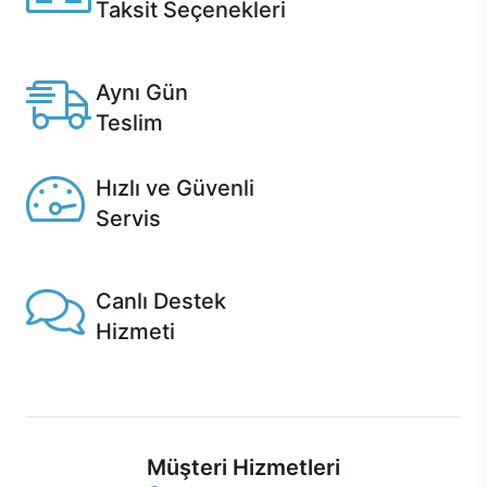
Taksit Seçenekleri
Anlaşmalı kredi kartlarına 12 aya varan taksit seçenekleri
Casper'da.
Aynı Gün
Teslim
Seçili ürünlerde Aynı Gün Teslim!
Hızlı ve Güvenli
Servis
1 Saatte servis, Jet servis ve Turbo servis seçenekleri
Casper'da!
Canlı Destek
Hizmeti
Ürünlerinizle ilgili Casper Canlı Destek hizmeti her daim
sizinle.
Müşteri Hizmetleri