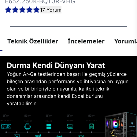
E65Z.250K-BQT0R-VHG
17 Yorum
Teknik Özellikler
İncelemeler
Yorumla
Durma Kendi Dünyanı Yarat
Yoğun Ar-Ge testlerinden başarı ile geçmiş yüzlerce
bileşen arasından performans ve ihtiyacına en uygun
olan ve birbirleriyle en uyumlu, kaliteli teknik
donanımlar arasından kendi Excalibur'unu
yaratabilirsin.