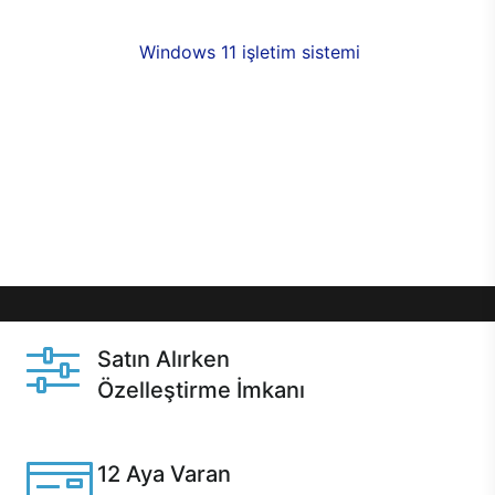
fırsatlarıyla sahip olabilirsiniz. 12 aya varan taksit
seçenekleri,
Windows 11 işletim sistemi
opsiyonu,
aynı gün teslimat ya da 1 günde kargo fırsatı
online alışverişte sizleri bekliyor.Üstelik satın
almadan önce özelleştirme fırsatı sayesinde
dilediğiniz donanımları değiştirebilir, ihtiyacınızı
karşılayacak seçimler yapabilirsiniz. Satın almadan
önce ve sonrasında sağlanan hızlı ve güvenli
servis ile Casper hep yanınızda.
Satın Alırken
Özelleştirme İmkanı
Casper ürünlerini satın alırken ihtiyacınıza göre
özelleştirebilirsiniz.
12 Aya Varan