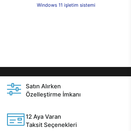
seçenekleri,
Windows 11 işletim sistemi
opsiyonu,
aynı gün teslimat ya da 1 günde kargo fırsatı
online alışverişte sizleri bekliyor.Üstelik satın
almadan önce özelleştirme fırsatı sayesinde
dilediğiniz donanımları değiştirebilir, ihtiyacınızı
karşılayacak seçimler yapabilirsiniz. Satın almadan
önce ve sonrasında sağlanan hızlı ve güvenli
servis ile Casper hep yanınızda.
Satın Alırken
Özelleştirme İmkanı
Casper ürünlerini satın alırken ihtiyacınıza göre
özelleştirebilirsiniz.
12 Aya Varan
Taksit Seçenekleri