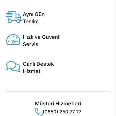
Anlaşmalı kredi kartlarına 12 aya varan taksit seçenekleri
Casper'da.
Aynı Gün
Teslim
Seçili ürünlerde Aynı Gün Teslim!
Hızlı ve Güvenli
Servis
1 Saatte servis, Jet servis ve Turbo servis seçenekleri
Casper'da!
Canlı Destek
Hizmeti
Ürünlerinizle ilgili Casper Canlı Destek hizmeti her daim
sizinle.
Müşteri Hizmetleri
(0850) 250 77 77