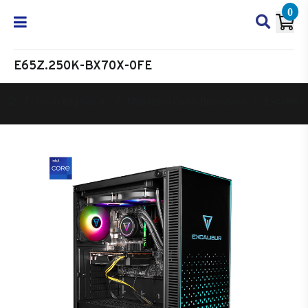
0
E65Z.250K-BX70X-0FE
Oyun Bilgisayarı
Masaüstü Oyun Bilgisayarı
Excalibur