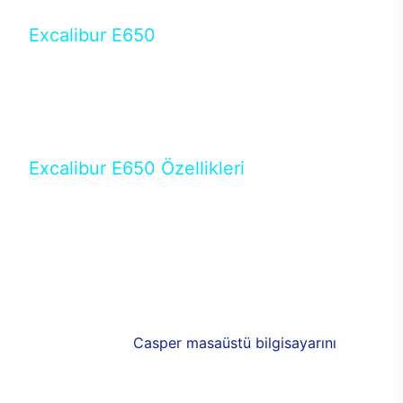
Excalibur E650
Tercihini masaüstü modellerden yana yapanlar için
öne çıkan Excalibur E650 ile sınırları zorlayabilir,
performansın keyfini çıkarabilirsin. Casper’ın yeni,
güncel teknolojiler ile donattığı Excalibur E650’de
yepyeni bir deneyim sizi bekliyor.
Excalibur E650 Özellikleri
Masaüstü olarak özel bir şekilde geliştirilen ve
uzun süren Ar-Ge çalışmaları sonrasında ortaya
çıkan Excalibur E650, her bir detayıyla farkını
ortaya koyuyor. İyi bir kullanıcı deneyiminin elde
edilmesi adına en iyi donanımlarla testleri yapılan
E650, böylece kullananların memnun kalmasını
sağlıyor. RGB detayları, ışık ve alüminyumun
buluşması yeni
Casper masaüstü bilgisayarını
görünümde de cazip kılıyor.
120mm RGB fanlarıyla yaşam alanlarını da