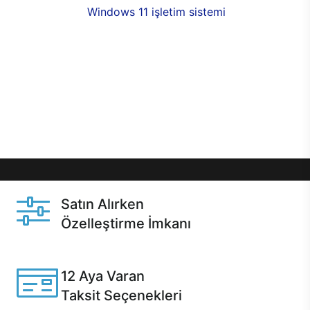
seçenekleri,
Windows 11 işletim sistemi
opsiyonu,
aynı gün teslimat ya da 1 günde kargo fırsatı
online alışverişte sizleri bekliyor.Üstelik satın
almadan önce özelleştirme fırsatı sayesinde
dilediğiniz donanımları değiştirebilir, ihtiyacınızı
karşılayacak seçimler yapabilirsiniz. Satın almadan
önce ve sonrasında sağlanan hızlı ve güvenli
servis ile Casper hep yanınızda.
Satın Alırken
Özelleştirme İmkanı
Casper ürünlerini satın alırken ihtiyacınıza göre
özelleştirebilirsiniz.
12 Aya Varan
Taksit Seçenekleri