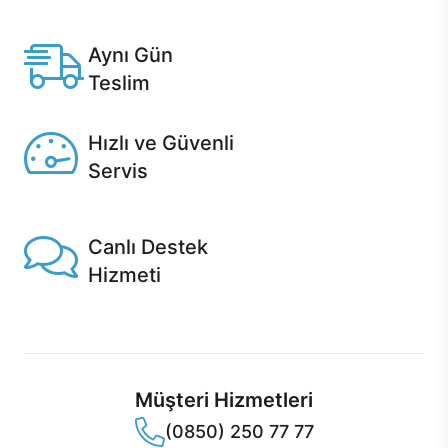
Anlaşmalı kredi kartlarına 12 aya varan taksit seçenekleri
Casper'da.
Aynı Gün
Teslim
Seçili ürünlerde Aynı Gün Teslim!
Hızlı ve Güvenli
Servis
1 Saatte servis, Jet servis ve Turbo servis seçenekleri
Casper'da!
Canlı Destek
Hizmeti
Ürünlerinizle ilgili Casper Canlı Destek hizmeti her daim
sizinle.
Müşteri Hizmetleri
(0850) 250 77 77