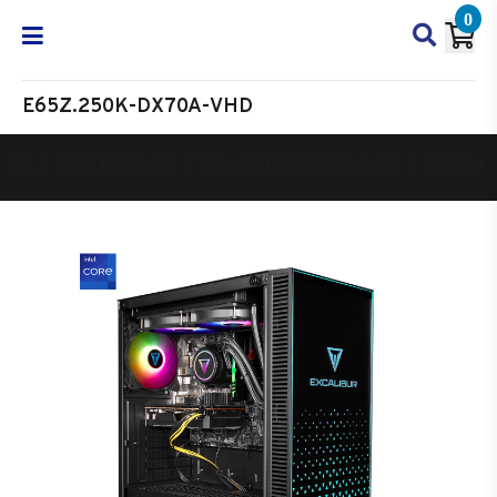
0
E65Z.250K-DX70A-VHD
Oyun Bilgisayarı
Masaüstü Oyun Bilgisayarı
Excalibur