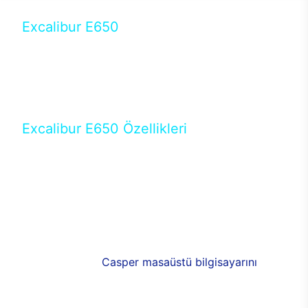
Excalibur E650
Tercihini masaüstü modellerden yana yapanlar için
öne çıkan Excalibur E650 ile sınırları zorlayabilir,
performansın keyfini çıkarabilirsin. Casper’ın yeni,
güncel teknolojiler ile donattığı Excalibur E650’de
yepyeni bir deneyim sizi bekliyor.
Excalibur E650 Özellikleri
Masaüstü olarak özel bir şekilde geliştirilen ve
uzun süren Ar-Ge çalışmaları sonrasında ortaya
çıkan Excalibur E650, her bir detayıyla farkını
ortaya koyuyor. İyi bir kullanıcı deneyiminin elde
edilmesi adına en iyi donanımlarla testleri yapılan
E650, böylece kullananların memnun kalmasını
sağlıyor. RGB detayları, ışık ve alüminyumun
buluşması yeni
Casper masaüstü bilgisayarını
görünümde de cazip kılıyor.
120mm RGB fanlarıyla yaşam alanlarını da