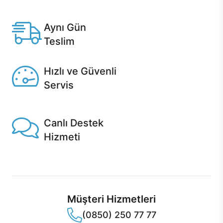
Anlaşmalı kredi kartlarına 12 aya varan taksit seçenekleri
Casper'da.
Aynı Gün
Teslim
Seçili ürünlerde Aynı Gün Teslim!
Hızlı ve Güvenli
Servis
1 Saatte servis, Jet servis ve Turbo servis seçenekleri
Casper'da!
Canlı Destek
Hizmeti
Ürünlerinizle ilgili Casper Canlı Destek hizmeti her daim
sizinle.
Müşteri Hizmetleri
(0850) 250 77 77