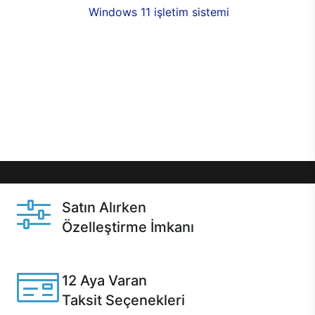
seçenekleri,
Windows 11 işletim sistemi
opsiyonu,
aynı gün teslimat ya da 1 günde kargo fırsatı
online alışverişte sizleri bekliyor.Üstelik satın
almadan önce özelleştirme fırsatı sayesinde
dilediğiniz donanımları değiştirebilir, ihtiyacınızı
karşılayacak seçimler yapabilirsiniz. Satın almadan
önce ve sonrasında sağlanan hızlı ve güvenli
servis ile Casper hep yanınızda.
Satın Alırken
Özelleştirme İmkanı
Casper ürünlerini satın alırken ihtiyacınıza göre
özelleştirebilirsiniz.
12 Aya Varan
Taksit Seçenekleri