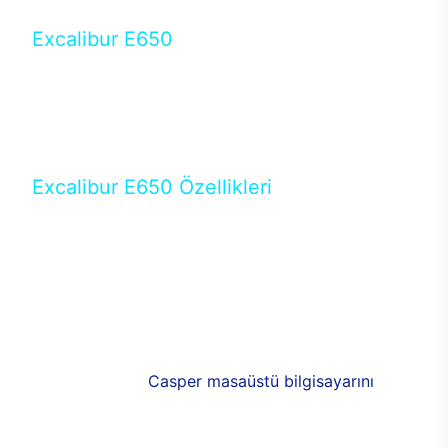
Excalibur E650
Tercihini masaüstü modellerden yana yapanlar için
öne çıkan Excalibur E650 ile sınırları zorlayabilir,
performansın keyfini çıkarabilirsin. Casper’ın yeni,
güncel teknolojiler ile donattığı Excalibur E650’de
yepyeni bir deneyim sizi bekliyor.
Excalibur E650 Özellikleri
Masaüstü olarak özel bir şekilde geliştirilen ve
uzun süren Ar-Ge çalışmaları sonrasında ortaya
çıkan Excalibur E650, her bir detayıyla farkını
ortaya koyuyor. İyi bir kullanıcı deneyiminin elde
edilmesi adına en iyi donanımlarla testleri yapılan
E650, böylece kullananların memnun kalmasını
sağlıyor. RGB detayları, ışık ve alüminyumun
buluşması yeni
Casper masaüstü bilgisayarını
görünümde de cazip kılıyor.
120mm RGB fanlarıyla yaşam alanlarını da