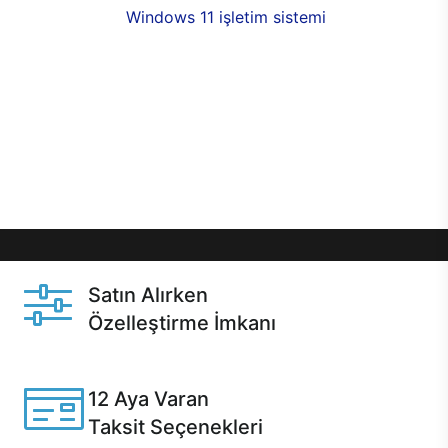
seçenekleri,
Windows 11 işletim sistemi
opsiyonu,
aynı gün teslimat ya da 1 günde kargo fırsatı
online alışverişte sizleri bekliyor.Üstelik satın
almadan önce özelleştirme fırsatı sayesinde
dilediğiniz donanımları değiştirebilir, ihtiyacınızı
karşılayacak seçimler yapabilirsiniz. Satın almadan
önce ve sonrasında sağlanan hızlı ve güvenli
servis ile Casper hep yanınızda.
Satın Alırken
Özelleştirme İmkanı
Casper ürünlerini satın alırken ihtiyacınıza göre
özelleştirebilirsiniz.
12 Aya Varan
Taksit Seçenekleri