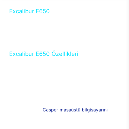
Excalibur E650
Tercihini masaüstü modellerden yana yapanlar için
öne çıkan Excalibur E650 ile sınırları zorlayabilir,
performansın keyfini çıkarabilirsin. Casper’ın yeni,
güncel teknolojiler ile donattığı Excalibur E650’de
yepyeni bir deneyim sizi bekliyor.
Excalibur E650 Özellikleri
Masaüstü olarak özel bir şekilde geliştirilen ve
uzun süren Ar-Ge çalışmaları sonrasında ortaya
çıkan Excalibur E650, her bir detayıyla farkını
ortaya koyuyor. İyi bir kullanıcı deneyiminin elde
edilmesi adına en iyi donanımlarla testleri yapılan
E650, böylece kullananların memnun kalmasını
sağlıyor. RGB detayları, ışık ve alüminyumun
buluşması yeni
Casper masaüstü bilgisayarını
görünümde de cazip kılıyor.
120mm RGB fanlarıyla yaşam alanlarını da