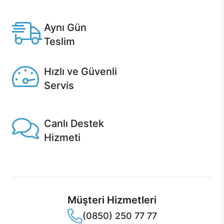
Anlaşmalı kredi kartlarına 12 aya varan taksit seçenekleri
Casper'da.
Aynı Gün
Teslim
Seçili ürünlerde Aynı Gün Teslim!
Hızlı ve Güvenli
Servis
1 Saatte servis, Jet servis ve Turbo servis seçenekleri
Casper'da!
Canlı Destek
Hizmeti
Ürünlerinizle ilgili Casper Canlı Destek hizmeti her daim
sizinle.
Müşteri Hizmetleri
(0850) 250 77 77