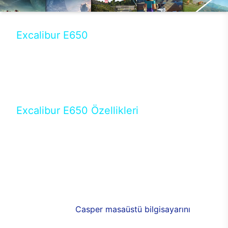
Excalibur E650
Tercihini masaüstü modellerden yana yapanlar için
öne çıkan Excalibur E650 ile sınırları zorlayabilir,
performansın keyfini çıkarabilirsin. Casper’ın yeni,
güncel teknolojiler ile donattığı Excalibur E650’de
yepyeni bir deneyim sizi bekliyor.
Excalibur E650 Özellikleri
Masaüstü olarak özel bir şekilde geliştirilen ve
uzun süren Ar-Ge çalışmaları sonrasında ortaya
çıkan Excalibur E650, her bir detayıyla farkını
ortaya koyuyor. İyi bir kullanıcı deneyiminin elde
edilmesi adına en iyi donanımlarla testleri yapılan
E650, böylece kullananların memnun kalmasını
sağlıyor. RGB detayları, ışık ve alüminyumun
buluşması yeni
Casper masaüstü bilgisayarını
görünümde de cazip kılıyor.