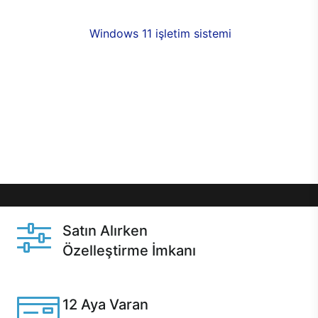
fırsatlarıyla sahip olabilirsiniz. 12 aya varan taksit
seçenekleri,
Windows 11 işletim sistemi
opsiyonu,
aynı gün teslimat ya da 1 günde kargo fırsatı
online alışverişte sizleri bekliyor.Üstelik satın
almadan önce özelleştirme fırsatı sayesinde
dilediğiniz donanımları değiştirebilir, ihtiyacınızı
karşılayacak seçimler yapabilirsiniz. Satın almadan
önce ve sonrasında sağlanan hızlı ve güvenli
servis ile Casper hep yanınızda.
Satın Alırken
Özelleştirme İmkanı
Casper ürünlerini satın alırken ihtiyacınıza göre
özelleştirebilirsiniz.
12 Aya Varan