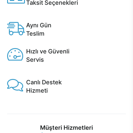
Taksit Seçenekleri
Anlaşmalı kredi kartlarına 12 aya varan taksit seçenekleri
Casper'da.
Aynı Gün
Teslim
Seçili ürünlerde Aynı Gün Teslim!
Hızlı ve Güvenli
Servis
1 Saatte servis, Jet servis ve Turbo servis seçenekleri
Casper'da!
Canlı Destek
Hizmeti
Ürünlerinizle ilgili Casper Canlı Destek hizmeti her daim
sizinle.
Müşteri Hizmetleri