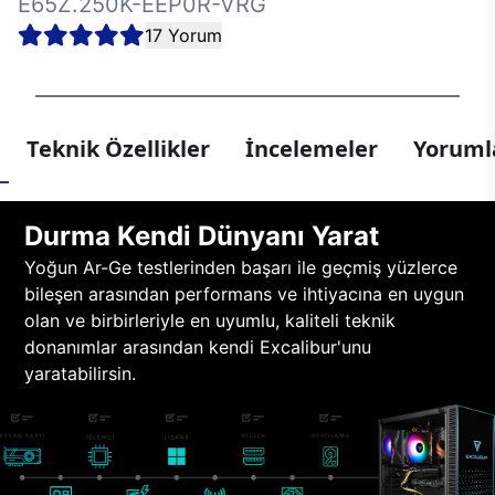
E65Z.250K-EEP0R-VRG
17 Yorum
Teknik Özellikler
İncelemeler
Yorumla
Durma Kendi Dünyanı Yarat
Yoğun Ar-Ge testlerinden başarı ile geçmiş yüzlerce
bileşen arasından performans ve ihtiyacına en uygun
olan ve birbirleriyle en uyumlu, kaliteli teknik
donanımlar arasından kendi Excalibur'unu
yaratabilirsin.