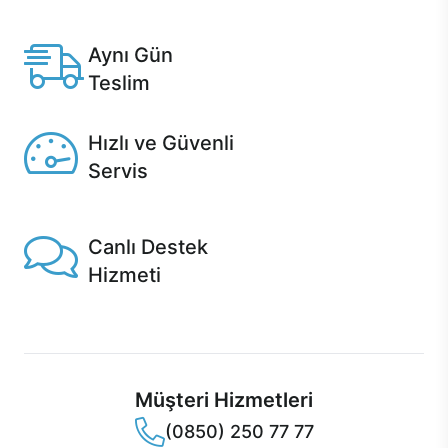
Anlaşmalı kredi kartlarına 12 aya varan taksit seçenekleri
Casper'da.
Aynı Gün
Teslim
Seçili ürünlerde Aynı Gün Teslim!
Hızlı ve Güvenli
Servis
1 Saatte servis, Jet servis ve Turbo servis seçenekleri
Casper'da!
Canlı Destek
Hizmeti
Ürünlerinizle ilgili Casper Canlı Destek hizmeti her daim
sizinle.
Müşteri Hizmetleri
(0850) 250 77 77