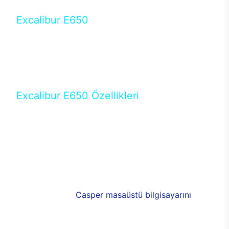
Excalibur E650
Tercihini masaüstü modellerden yana yapanlar için
öne çıkan Excalibur E650 ile sınırları zorlayabilir,
performansın keyfini çıkarabilirsin. Casper’ın yeni,
güncel teknolojiler ile donattığı Excalibur E650’de
yepyeni bir deneyim sizi bekliyor.
Excalibur E650 Özellikleri
Masaüstü olarak özel bir şekilde geliştirilen ve
uzun süren Ar-Ge çalışmaları sonrasında ortaya
çıkan Excalibur E650, her bir detayıyla farkını
ortaya koyuyor. İyi bir kullanıcı deneyiminin elde
edilmesi adına en iyi donanımlarla testleri yapılan
E650, böylece kullananların memnun kalmasını
sağlıyor. RGB detayları, ışık ve alüminyumun
buluşması yeni
Casper masaüstü bilgisayarını
görünümde de cazip kılıyor.
120mm RGB fanlarıyla yaşam alanlarını da