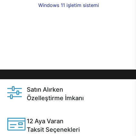
seçenekleri,
Windows 11 işletim sistemi
opsiyonu,
aynı gün teslimat ya da 1 günde kargo fırsatı
online alışverişte sizleri bekliyor.Üstelik satın
almadan önce özelleştirme fırsatı sayesinde
dilediğiniz donanımları değiştirebilir, ihtiyacınızı
karşılayacak seçimler yapabilirsiniz. Satın almadan
önce ve sonrasında sağlanan hızlı ve güvenli
servis ile Casper hep yanınızda.
Satın Alırken
Özelleştirme İmkanı
Casper ürünlerini satın alırken ihtiyacınıza göre
özelleştirebilirsiniz.
12 Aya Varan
Taksit Seçenekleri