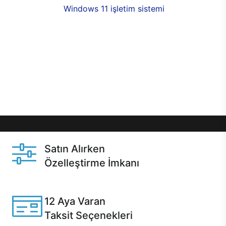
seçenekleri,
Windows 11 işletim sistemi
opsiyonu,
aynı gün teslimat ya da 1 günde kargo fırsatı
online alışverişte sizleri bekliyor.Üstelik satın
almadan önce özelleştirme fırsatı sayesinde
dilediğiniz donanımları değiştirebilir, ihtiyacınızı
karşılayacak seçimler yapabilirsiniz. Satın almadan
önce ve sonrasında sağlanan hızlı ve güvenli
servis ile Casper hep yanınızda.
Satın Alırken
Özelleştirme İmkanı
Casper ürünlerini satın alırken ihtiyacınıza göre
özelleştirebilirsiniz.
12 Aya Varan
Taksit Seçenekleri