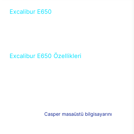
Excalibur E650
Tercihini masaüstü modellerden yana yapanlar için
öne çıkan Excalibur E650 ile sınırları zorlayabilir,
performansın keyfini çıkarabilirsin. Casper’ın yeni,
güncel teknolojiler ile donattığı Excalibur E650’de
yepyeni bir deneyim sizi bekliyor.
Excalibur E650 Özellikleri
Masaüstü olarak özel bir şekilde geliştirilen ve
uzun süren Ar-Ge çalışmaları sonrasında ortaya
çıkan Excalibur E650, her bir detayıyla farkını
ortaya koyuyor. İyi bir kullanıcı deneyiminin elde
edilmesi adına en iyi donanımlarla testleri yapılan
E650, böylece kullananların memnun kalmasını
sağlıyor. RGB detayları, ışık ve alüminyumun
buluşması yeni
Casper masaüstü bilgisayarını
görünümde de cazip kılıyor.
120mm RGB fanlarıyla yaşam alanlarını da