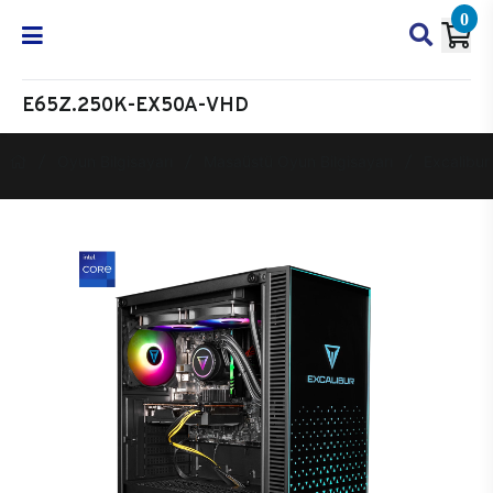
0
E65Z.250K-EX50A-VHD
Oyun Bilgisayarı
Masaüstü Oyun Bilgisayarı
Excalibur