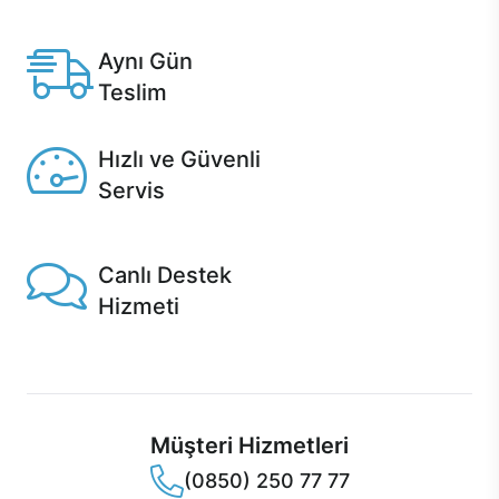
Anlaşmalı kredi kartlarına 12 aya varan taksit seçenekleri
Casper'da.
Aynı Gün
Teslim
Seçili ürünlerde Aynı Gün Teslim!
Hızlı ve Güvenli
Servis
1 Saatte servis, Jet servis ve Turbo servis seçenekleri
Casper'da!
Canlı Destek
Hizmeti
Ürünlerinizle ilgili Casper Canlı Destek hizmeti her daim
sizinle.
Müşteri Hizmetleri
(0850) 250 77 77