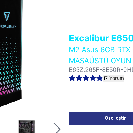
Excalibur E65
M2 Asus 6GB RTX
MASAÜSTÜ OYUN B
E65Z.265F-8E50R-0H
17 Yorum
Özelleştir