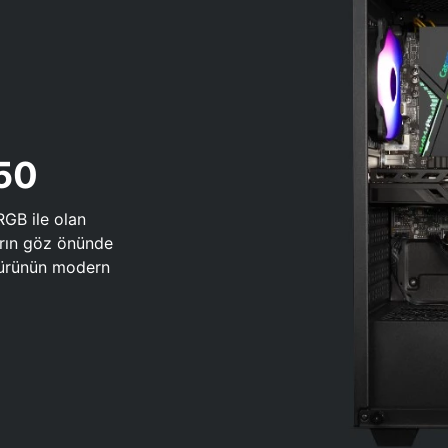
650
RGB ile olan
arın göz önünde
 türünün modern