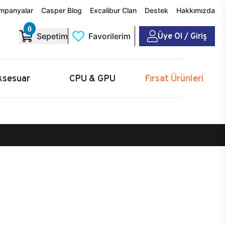
mpanyalar
Casper Blog
Excalibur Clan
Destek
Hakkımızda
0
Üye Ol / Giriş
Sepetim
Favorilerim
ksesuar
CPU & GPU
Fırsat Ürünleri