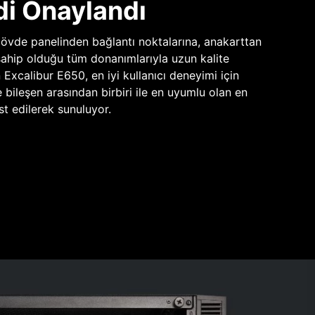
di Onaylandı
vde panelinden bağlantı noktalarına, anakarttan
sahip olduğu tüm donanımlarıyla uzun kalite
n Excalibur E650, en iyi kullanıcı deneyimi için
e bileşen arasından birbiri ile en uyumlu olan en
st edilerek sunuluyor.