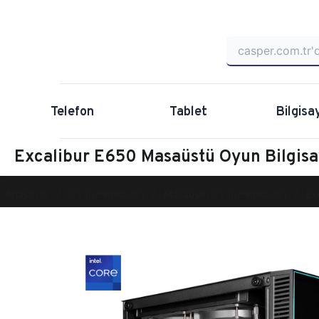
Telefon
Tablet
Bilgisa
Excalibur E650 Masaüstü Oyun Bilgi
Anasayfa
Oyun Bilgisayarı
Masaüstü Oyun Bilgisayarı
Ex