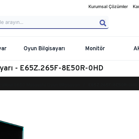
Kurumsal Çözümler
Ka
yar
Oyun Bilgisayarı
Monitör
A
sayarı - E65Z.265F-8E50R-0HD
calibur E650 Masaüstü Oyun Bilgisayarı
E65Z.265F-8E50R-0HD