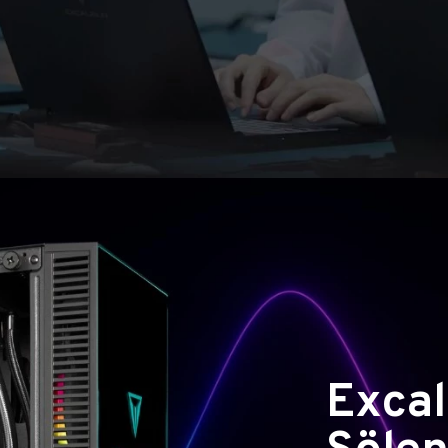
Excal
Şölen