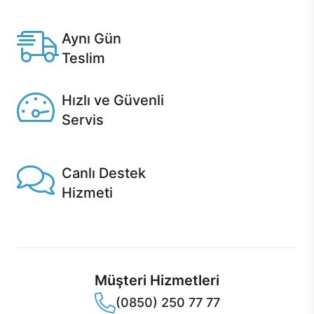
Anlaşmalı kredi kartlarına 12 aya varan taksit seçenekleri
Casper'da.
Aynı Gün
Teslim
Seçili ürünlerde Aynı Gün Teslim!
Hızlı ve Güvenli
Servis
1 Saatte servis, Jet servis ve Turbo servis seçenekleri
Casper'da!
Canlı Destek
Hizmeti
Ürünlerinizle ilgili Casper Canlı Destek hizmeti her daim
sizinle.
Müşteri Hizmetleri
(0850) 250 77 77