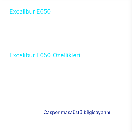
Excalibur E650
Tercihini masaüstü modellerden yana yapanlar için
öne çıkan Excalibur E650 ile sınırları zorlayabilir,
performansın keyfini çıkarabilirsin. Casper’ın yeni,
güncel teknolojiler ile donattığı Excalibur E650’de
yepyeni bir deneyim sizi bekliyor.
Excalibur E650 Özellikleri
Masaüstü olarak özel bir şekilde geliştirilen ve
uzun süren Ar-Ge çalışmaları sonrasında ortaya
çıkan Excalibur E650, her bir detayıyla farkını
ortaya koyuyor. İyi bir kullanıcı deneyiminin elde
edilmesi adına en iyi donanımlarla testleri yapılan
E650, böylece kullananların memnun kalmasını
sağlıyor. RGB detayları, ışık ve alüminyumun
buluşması yeni
Casper masaüstü bilgisayarını
görünümde de cazip kılıyor.
120mm RGB fanlarıyla yaşam alanlarını da