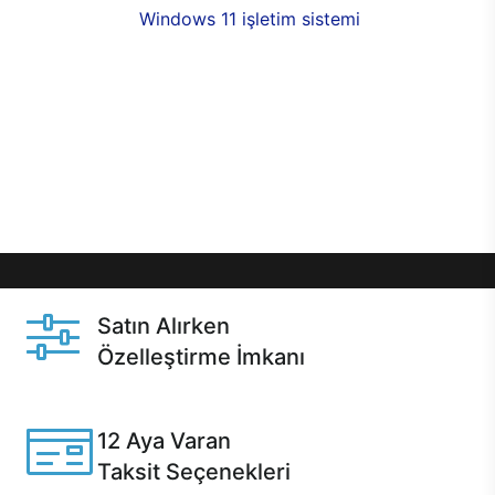
seçenekleri,
Windows 11 işletim sistemi
opsiyonu,
aynı gün teslimat ya da 1 günde kargo fırsatı
online alışverişte sizleri bekliyor.Üstelik satın
almadan önce özelleştirme fırsatı sayesinde
dilediğiniz donanımları değiştirebilir, ihtiyacınızı
karşılayacak seçimler yapabilirsiniz. Satın almadan
önce ve sonrasında sağlanan hızlı ve güvenli
servis ile Casper hep yanınızda.
Satın Alırken
Özelleştirme İmkanı
Casper ürünlerini satın alırken ihtiyacınıza göre
özelleştirebilirsiniz.
12 Aya Varan
Taksit Seçenekleri