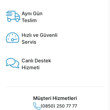
Anlaşmalı kredi kartlarına 12 aya varan taksit seçenekleri
Casper'da.
Aynı Gün
Teslim
Seçili ürünlerde Aynı Gün Teslim!
Hızlı ve Güvenli
Servis
1 Saatte servis, Jet servis ve Turbo servis seçenekleri
Casper'da!
Canlı Destek
Hizmeti
Ürünlerinizle ilgili Casper Canlı Destek hizmeti her daim
sizinle.
Müşteri Hizmetleri
(0850) 250 77 77