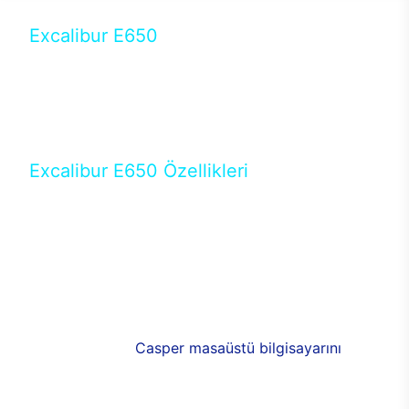
Excalibur E650
Tercihini masaüstü modellerden yana yapanlar için
öne çıkan Excalibur E650 ile sınırları zorlayabilir,
performansın keyfini çıkarabilirsin. Casper’ın yeni,
güncel teknolojiler ile donattığı Excalibur E650’de
yepyeni bir deneyim sizi bekliyor.
Excalibur E650 Özellikleri
Masaüstü olarak özel bir şekilde geliştirilen ve
uzun süren Ar-Ge çalışmaları sonrasında ortaya
çıkan Excalibur E650, her bir detayıyla farkını
ortaya koyuyor. İyi bir kullanıcı deneyiminin elde
edilmesi adına en iyi donanımlarla testleri yapılan
E650, böylece kullananların memnun kalmasını
sağlıyor. RGB detayları, ışık ve alüminyumun
buluşması yeni
Casper masaüstü bilgisayarını
görünümde de cazip kılıyor.
120mm RGB fanlarıyla yaşam alanlarını da