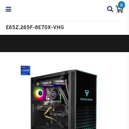
0
E65Z.265F-8E70X-VHG
Oyun Bilgisayarı
Masaüstü Oyun Bilgisayarı
Excalibur