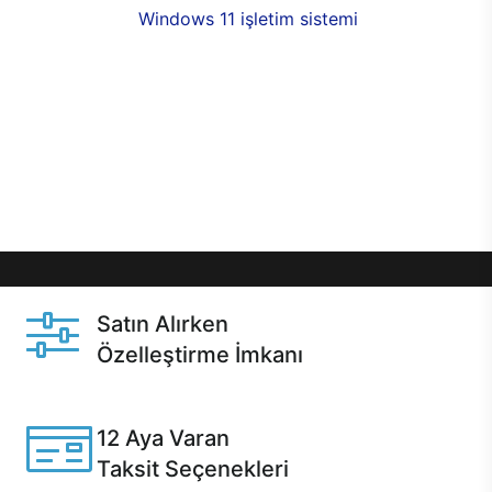
seçenekleri,
Windows 11 işletim sistemi
opsiyonu,
aynı gün teslimat ya da 1 günde kargo fırsatı
online alışverişte sizleri bekliyor.Üstelik satın
almadan önce özelleştirme fırsatı sayesinde
dilediğiniz donanımları değiştirebilir, ihtiyacınızı
karşılayacak seçimler yapabilirsiniz. Satın almadan
önce ve sonrasında sağlanan hızlı ve güvenli
servis ile Casper hep yanınızda.
Satın Alırken
Özelleştirme İmkanı
Casper ürünlerini satın alırken ihtiyacınıza göre
özelleştirebilirsiniz.
12 Aya Varan
Taksit Seçenekleri