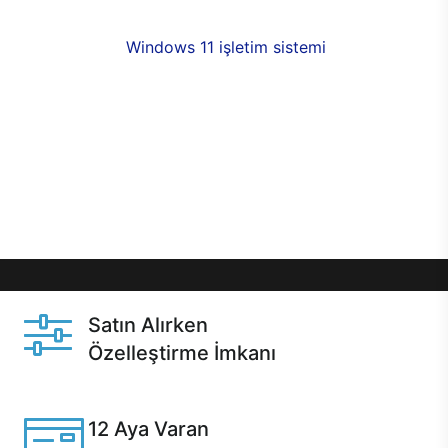
fırsatlarıyla sahip olabilirsiniz. 12 aya varan taksit
seçenekleri,
Windows 11 işletim sistemi
opsiyonu,
aynı gün teslimat ya da 1 günde kargo fırsatı
online alışverişte sizleri bekliyor.Üstelik satın
almadan önce özelleştirme fırsatı sayesinde
dilediğiniz donanımları değiştirebilir, ihtiyacınızı
karşılayacak seçimler yapabilirsiniz. Satın almadan
önce ve sonrasında sağlanan hızlı ve güvenli
servis ile Casper hep yanınızda.
Satın Alırken
Özelleştirme İmkanı
Casper ürünlerini satın alırken ihtiyacınıza göre
özelleştirebilirsiniz.
12 Aya Varan