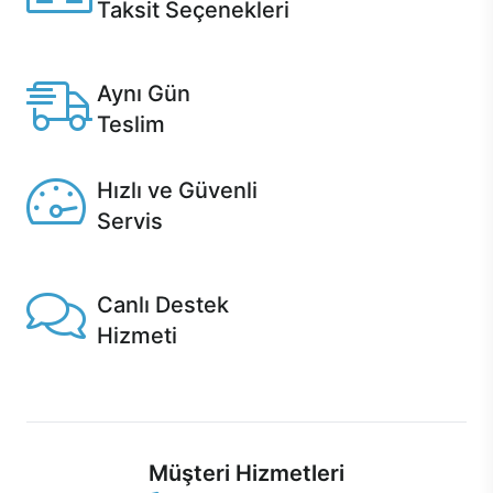
Taksit Seçenekleri
Anlaşmalı kredi kartlarına 12 aya varan taksit seçenekleri
Casper'da.
Aynı Gün
Teslim
Seçili ürünlerde Aynı Gün Teslim!
Hızlı ve Güvenli
Servis
1 Saatte servis, Jet servis ve Turbo servis seçenekleri
Casper'da!
Canlı Destek
Hizmeti
Ürünlerinizle ilgili Casper Canlı Destek hizmeti her daim
sizinle.
Müşteri Hizmetleri