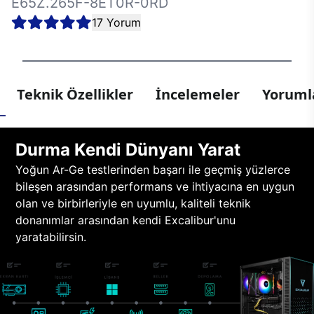
E65Z.265F-8ET0R-0RD
17 Yorum
Teknik Özellikler
İncelemeler
Yorumla
Durma Kendi Dünyanı Yarat
Yoğun Ar-Ge testlerinden başarı ile geçmiş yüzlerce
bileşen arasından performans ve ihtiyacına en uygun
olan ve birbirleriyle en uyumlu, kaliteli teknik
donanımlar arasından kendi Excalibur'unu
yaratabilirsin.