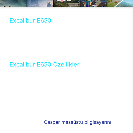
Excalibur E650
Tercihini masaüstü modellerden yana yapanlar için
öne çıkan Excalibur E650 ile sınırları zorlayabilir,
performansın keyfini çıkarabilirsin. Casper’ın yeni,
güncel teknolojiler ile donattığı Excalibur E650’de
yepyeni bir deneyim sizi bekliyor.
Excalibur E650 Özellikleri
Masaüstü olarak özel bir şekilde geliştirilen ve
uzun süren Ar-Ge çalışmaları sonrasında ortaya
çıkan Excalibur E650, her bir detayıyla farkını
ortaya koyuyor. İyi bir kullanıcı deneyiminin elde
edilmesi adına en iyi donanımlarla testleri yapılan
E650, böylece kullananların memnun kalmasını
sağlıyor. RGB detayları, ışık ve alüminyumun
buluşması yeni
Casper masaüstü bilgisayarını
görünümde de cazip kılıyor.