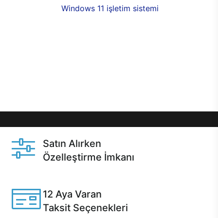
seçenekleri,
Windows 11 işletim sistemi
opsiyonu,
aynı gün teslimat ya da 1 günde kargo fırsatı
online alışverişte sizleri bekliyor.Üstelik satın
almadan önce özelleştirme fırsatı sayesinde
dilediğiniz donanımları değiştirebilir, ihtiyacınızı
karşılayacak seçimler yapabilirsiniz. Satın almadan
önce ve sonrasında sağlanan hızlı ve güvenli
servis ile Casper hep yanınızda.
Satın Alırken
Özelleştirme İmkanı
Casper ürünlerini satın alırken ihtiyacınıza göre
özelleştirebilirsiniz.
12 Aya Varan
Taksit Seçenekleri