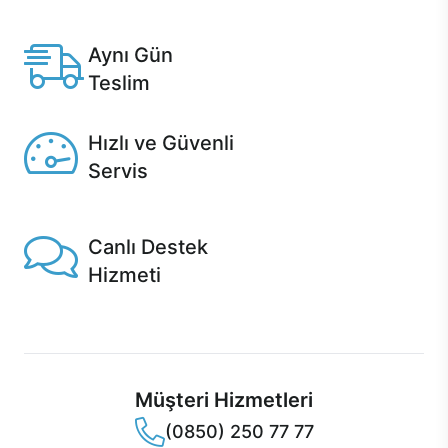
Anlaşmalı kredi kartlarına 12 aya varan taksit seçenekleri
Casper'da.
Aynı Gün
Teslim
Seçili ürünlerde Aynı Gün Teslim!
Hızlı ve Güvenli
Servis
1 Saatte servis, Jet servis ve Turbo servis seçenekleri
Casper'da!
Canlı Destek
Hizmeti
Ürünlerinizle ilgili Casper Canlı Destek hizmeti her daim
sizinle.
Müşteri Hizmetleri
(0850) 250 77 77