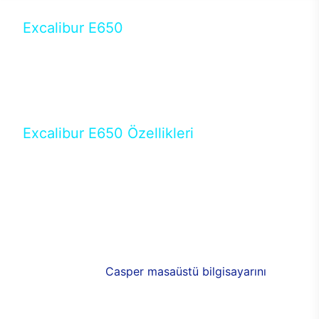
Excalibur E650
Tercihini masaüstü modellerden yana yapanlar için
öne çıkan Excalibur E650 ile sınırları zorlayabilir,
performansın keyfini çıkarabilirsin. Casper’ın yeni,
güncel teknolojiler ile donattığı Excalibur E650’de
yepyeni bir deneyim sizi bekliyor.
Excalibur E650 Özellikleri
Masaüstü olarak özel bir şekilde geliştirilen ve
uzun süren Ar-Ge çalışmaları sonrasında ortaya
çıkan Excalibur E650, her bir detayıyla farkını
ortaya koyuyor. İyi bir kullanıcı deneyiminin elde
edilmesi adına en iyi donanımlarla testleri yapılan
E650, böylece kullananların memnun kalmasını
sağlıyor. RGB detayları, ışık ve alüminyumun
buluşması yeni
Casper masaüstü bilgisayarını
görünümde de cazip kılıyor.
120mm RGB fanlarıyla yaşam alanlarını da