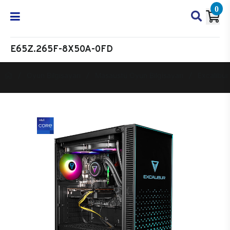
0
E65Z.265F-8X50A-0FD
Oyun Bilgisayarı
Masaüstü Oyun Bilgisayarı
Excalibur