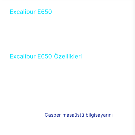
Excalibur E650
Tercihini masaüstü modellerden yana yapanlar için
öne çıkan Excalibur E650 ile sınırları zorlayabilir,
performansın keyfini çıkarabilirsin. Casper’ın yeni,
güncel teknolojiler ile donattığı Excalibur E650’de
yepyeni bir deneyim sizi bekliyor.
Excalibur E650 Özellikleri
Masaüstü olarak özel bir şekilde geliştirilen ve
uzun süren Ar-Ge çalışmaları sonrasında ortaya
çıkan Excalibur E650, her bir detayıyla farkını
ortaya koyuyor. İyi bir kullanıcı deneyiminin elde
edilmesi adına en iyi donanımlarla testleri yapılan
E650, böylece kullananların memnun kalmasını
sağlıyor. RGB detayları, ışık ve alüminyumun
buluşması yeni
Casper masaüstü bilgisayarını
görünümde de cazip kılıyor.
120mm RGB fanlarıyla yaşam alanlarını da