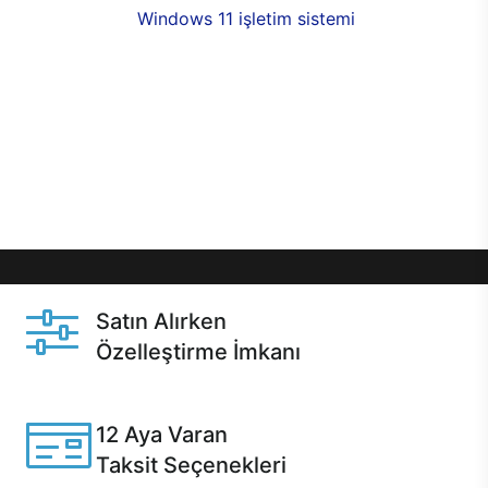
seçenekleri,
Windows 11 işletim sistemi
opsiyonu,
aynı gün teslimat ya da 1 günde kargo fırsatı
online alışverişte sizleri bekliyor.Üstelik satın
almadan önce özelleştirme fırsatı sayesinde
dilediğiniz donanımları değiştirebilir, ihtiyacınızı
karşılayacak seçimler yapabilirsiniz. Satın almadan
önce ve sonrasında sağlanan hızlı ve güvenli
servis ile Casper hep yanınızda.
Satın Alırken
Özelleştirme İmkanı
Casper ürünlerini satın alırken ihtiyacınıza göre
özelleştirebilirsiniz.
12 Aya Varan
Taksit Seçenekleri