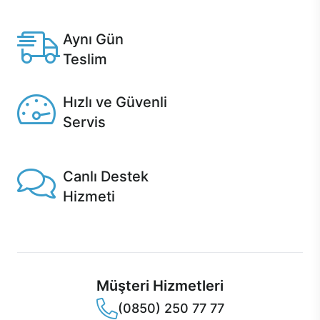
Anlaşmalı kredi kartlarına 12 aya varan taksit seçenekleri
Casper'da.
Aynı Gün
Teslim
Seçili ürünlerde Aynı Gün Teslim!
Hızlı ve Güvenli
Servis
1 Saatte servis, Jet servis ve Turbo servis seçenekleri
Casper'da!
Canlı Destek
Hizmeti
Ürünlerinizle ilgili Casper Canlı Destek hizmeti her daim
sizinle.
Müşteri Hizmetleri
(0850) 250 77 77