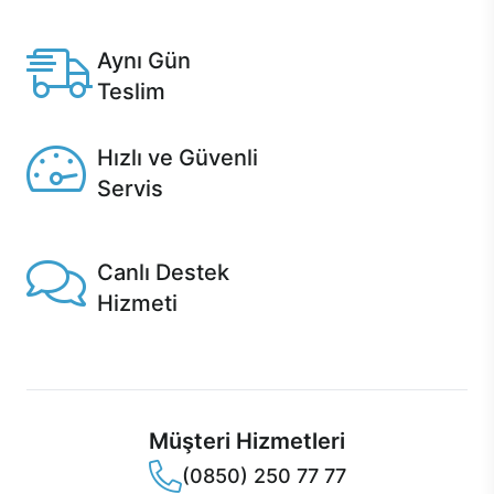
Anlaşmalı kredi kartlarına 12 aya varan taksit seçenekleri
Casper'da.
Aynı Gün
Teslim
Seçili ürünlerde Aynı Gün Teslim!
Hızlı ve Güvenli
Servis
1 Saatte servis, Jet servis ve Turbo servis seçenekleri
Casper'da!
Canlı Destek
Hizmeti
Ürünlerinizle ilgili Casper Canlı Destek hizmeti her daim
sizinle.
Müşteri Hizmetleri
(0850) 250 77 77