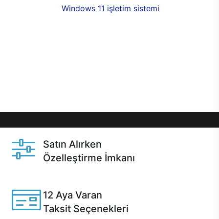
seçenekleri,
Windows 11 işletim sistemi
opsiyonu,
aynı gün teslimat ya da 1 günde kargo fırsatı
online alışverişte sizleri bekliyor.Üstelik satın
almadan önce özelleştirme fırsatı sayesinde
dilediğiniz donanımları değiştirebilir, ihtiyacınızı
karşılayacak seçimler yapabilirsiniz. Satın almadan
önce ve sonrasında sağlanan hızlı ve güvenli
servis ile Casper hep yanınızda.
Satın Alırken
Özelleştirme İmkanı
Casper ürünlerini satın alırken ihtiyacınıza göre
özelleştirebilirsiniz.
12 Aya Varan
Taksit Seçenekleri