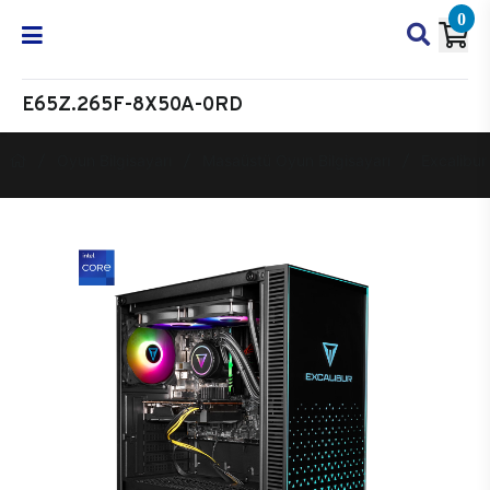
0
E65Z.265F-8X50A-0RD
Oyun Bilgisayarı
Masaüstü Oyun Bilgisayarı
Excalibur