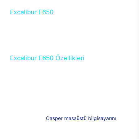
Excalibur E650
Tercihini masaüstü modellerden yana yapanlar için
öne çıkan Excalibur E650 ile sınırları zorlayabilir,
performansın keyfini çıkarabilirsin. Casper’ın yeni,
güncel teknolojiler ile donattığı Excalibur E650’de
yepyeni bir deneyim sizi bekliyor.
Excalibur E650 Özellikleri
Masaüstü olarak özel bir şekilde geliştirilen ve
uzun süren Ar-Ge çalışmaları sonrasında ortaya
çıkan Excalibur E650, her bir detayıyla farkını
ortaya koyuyor. İyi bir kullanıcı deneyiminin elde
edilmesi adına en iyi donanımlarla testleri yapılan
E650, böylece kullananların memnun kalmasını
sağlıyor. RGB detayları, ışık ve alüminyumun
buluşması yeni
Casper masaüstü bilgisayarını
görünümde de cazip kılıyor.
120mm RGB fanlarıyla yaşam alanlarını da