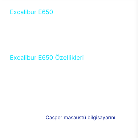
Excalibur E650
Tercihini masaüstü modellerden yana yapanlar için
öne çıkan Excalibur E650 ile sınırları zorlayabilir,
performansın keyfini çıkarabilirsin. Casper’ın yeni,
güncel teknolojiler ile donattığı Excalibur E650’de
yepyeni bir deneyim sizi bekliyor.
Excalibur E650 Özellikleri
Masaüstü olarak özel bir şekilde geliştirilen ve
uzun süren Ar-Ge çalışmaları sonrasında ortaya
çıkan Excalibur E650, her bir detayıyla farkını
ortaya koyuyor. İyi bir kullanıcı deneyiminin elde
edilmesi adına en iyi donanımlarla testleri yapılan
E650, böylece kullananların memnun kalmasını
sağlıyor. RGB detayları, ışık ve alüminyumun
buluşması yeni
Casper masaüstü bilgisayarını
görünümde de cazip kılıyor.
120mm RGB fanlarıyla yaşam alanlarını da