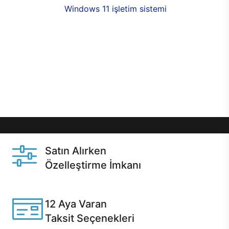
seçenekleri,
Windows 11 işletim sistemi
opsiyonu,
aynı gün teslimat ya da 1 günde kargo fırsatı
online alışverişte sizleri bekliyor.Üstelik satın
almadan önce özelleştirme fırsatı sayesinde
dilediğiniz donanımları değiştirebilir, ihtiyacınızı
karşılayacak seçimler yapabilirsiniz. Satın almadan
önce ve sonrasında sağlanan hızlı ve güvenli
servis ile Casper hep yanınızda.
Satın Alırken
Özelleştirme İmkanı
Casper ürünlerini satın alırken ihtiyacınıza göre
özelleştirebilirsiniz.
12 Aya Varan
Taksit Seçenekleri