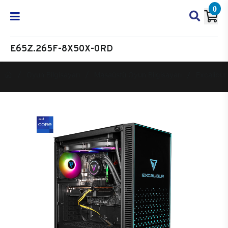
0
E65Z.265F-8X50X-0RD
Oyun Bilgisayarı
Masaüstü Oyun Bilgisayarı
Excalibur