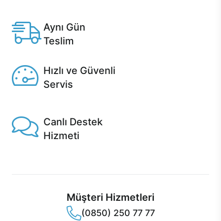
Anlaşmalı kredi kartlarına 12 aya varan taksit seçenekleri
Casper'da.
Aynı Gün
Teslim
Seçili ürünlerde Aynı Gün Teslim!
Hızlı ve Güvenli
Servis
1 Saatte servis, Jet servis ve Turbo servis seçenekleri
Casper'da!
Canlı Destek
Hizmeti
Ürünlerinizle ilgili Casper Canlı Destek hizmeti her daim
sizinle.
Müşteri Hizmetleri
(0850) 250 77 77