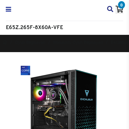
0
E65Z.265F-8X60A-VFE
Oyun Bilgisayarı
Masaüstü Oyun Bilgisayarı
Excalibur