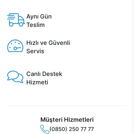
Anlaşmalı kredi kartlarına 12 aya varan taksit seçenekleri
Casper'da.
Aynı Gün
Teslim
Seçili ürünlerde Aynı Gün Teslim!
Hızlı ve Güvenli
Servis
1 Saatte servis, Jet servis ve Turbo servis seçenekleri
Casper'da!
Canlı Destek
Hizmeti
Ürünlerinizle ilgili Casper Canlı Destek hizmeti her daim
sizinle.
Müşteri Hizmetleri
(0850) 250 77 77