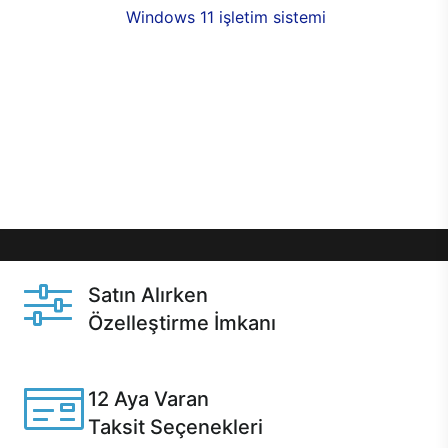
seçenekleri,
Windows 11 işletim sistemi
opsiyonu,
aynı gün teslimat ya da 1 günde kargo fırsatı
online alışverişte sizleri bekliyor.Üstelik satın
almadan önce özelleştirme fırsatı sayesinde
dilediğiniz donanımları değiştirebilir, ihtiyacınızı
karşılayacak seçimler yapabilirsiniz. Satın almadan
önce ve sonrasında sağlanan hızlı ve güvenli
servis ile Casper hep yanınızda.
Satın Alırken
Özelleştirme İmkanı
Casper ürünlerini satın alırken ihtiyacınıza göre
özelleştirebilirsiniz.
12 Aya Varan
Taksit Seçenekleri