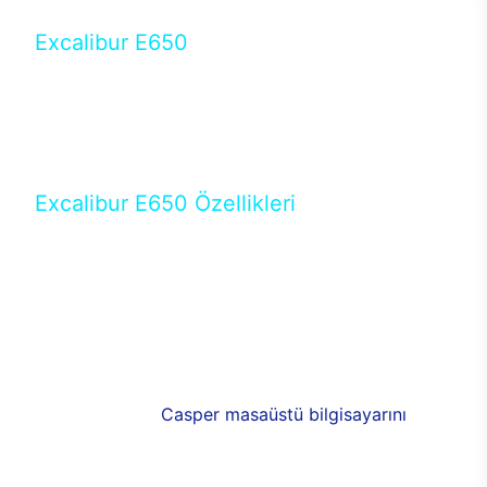
Excalibur E650
Tercihini masaüstü modellerden yana yapanlar için
öne çıkan Excalibur E650 ile sınırları zorlayabilir,
performansın keyfini çıkarabilirsin. Casper’ın yeni,
güncel teknolojiler ile donattığı Excalibur E650’de
yepyeni bir deneyim sizi bekliyor.
Excalibur E650 Özellikleri
Masaüstü olarak özel bir şekilde geliştirilen ve
uzun süren Ar-Ge çalışmaları sonrasında ortaya
çıkan Excalibur E650, her bir detayıyla farkını
ortaya koyuyor. İyi bir kullanıcı deneyiminin elde
edilmesi adına en iyi donanımlarla testleri yapılan
E650, böylece kullananların memnun kalmasını
sağlıyor. RGB detayları, ışık ve alüminyumun
buluşması yeni
Casper masaüstü bilgisayarını
görünümde de cazip kılıyor.
120mm RGB fanlarıyla yaşam alanlarını da