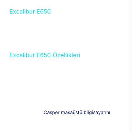
Excalibur E650
Tercihini masaüstü modellerden yana yapanlar için
öne çıkan Excalibur E650 ile sınırları zorlayabilir,
performansın keyfini çıkarabilirsin. Casper’ın yeni,
güncel teknolojiler ile donattığı Excalibur E650’de
yepyeni bir deneyim sizi bekliyor.
Excalibur E650 Özellikleri
Masaüstü olarak özel bir şekilde geliştirilen ve
uzun süren Ar-Ge çalışmaları sonrasında ortaya
çıkan Excalibur E650, her bir detayıyla farkını
ortaya koyuyor. İyi bir kullanıcı deneyiminin elde
edilmesi adına en iyi donanımlarla testleri yapılan
E650, böylece kullananların memnun kalmasını
sağlıyor. RGB detayları, ışık ve alüminyumun
buluşması yeni
Casper masaüstü bilgisayarını
görünümde de cazip kılıyor.
120mm RGB fanlarıyla yaşam alanlarını da