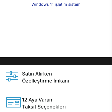
seçenekleri,
Windows 11 işletim sistemi
opsiyonu,
aynı gün teslimat ya da 1 günde kargo fırsatı
online alışverişte sizleri bekliyor.Üstelik satın
almadan önce özelleştirme fırsatı sayesinde
dilediğiniz donanımları değiştirebilir, ihtiyacınızı
karşılayacak seçimler yapabilirsiniz. Satın almadan
önce ve sonrasında sağlanan hızlı ve güvenli
servis ile Casper hep yanınızda.
Satın Alırken
Özelleştirme İmkanı
Casper ürünlerini satın alırken ihtiyacınıza göre
özelleştirebilirsiniz.
12 Aya Varan
Taksit Seçenekleri