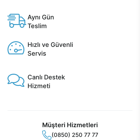
Anlaşmalı kredi kartlarına 12 aya varan taksit seçenekleri
Casper'da.
Aynı Gün
Teslim
Seçili ürünlerde Aynı Gün Teslim!
Hızlı ve Güvenli
Servis
1 Saatte servis, Jet servis ve Turbo servis seçenekleri
Casper'da!
Canlı Destek
Hizmeti
Ürünlerinizle ilgili Casper Canlı Destek hizmeti her daim
sizinle.
Müşteri Hizmetleri
(0850) 250 77 77