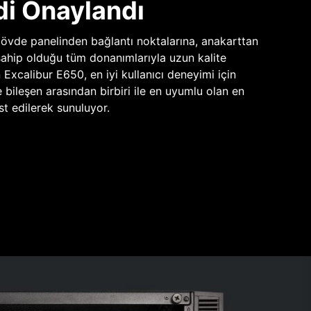
di Onaylandı
vde panelinden bağlantı noktalarına, anakarttan
sahip olduğu tüm donanımlarıyla uzun kalite
n Excalibur E650, en iyi kullanıcı deneyimi için
e bileşen arasından birbiri ile en uyumlu olan en
st edilerek sunuluyor.