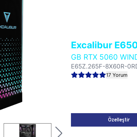
Excalibur E65
GB RTX 5060 WIN
E65Z.265F-8X60R-0R
17 Yorum
Özelleştir