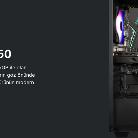
650
RGB ile olan
arın göz önünde
 türünün modern