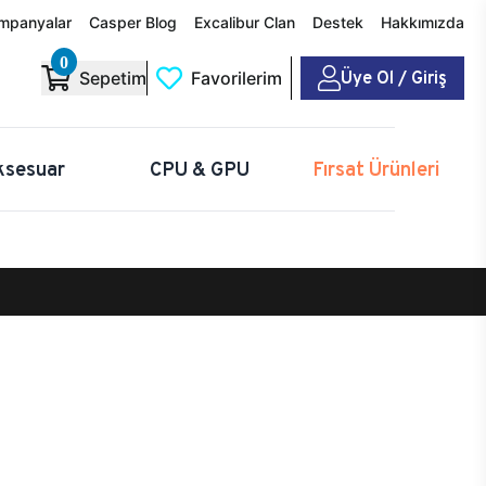
mpanyalar
Casper Blog
Excalibur Clan
Destek
Hakkımızda
0
Üye Ol / Giriş
Sepetim
Favorilerim
ksesuar
CPU & GPU
Fırsat Ürünleri