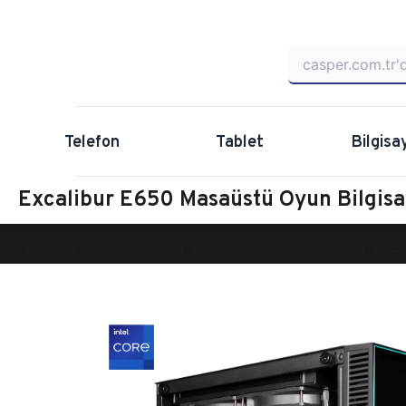
Telefon
Tablet
Bilgisa
Excalibur E650 Masaüstü Oyun Bilgi
Anasayfa
Oyun Bilgisayarı
Masaüstü Oyun Bilgisayarı
Ex