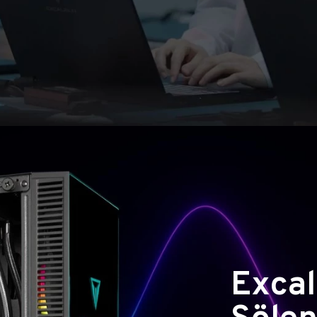
Excal
Şölen