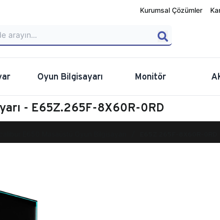
Kurumsal Çözümler
Ka
yar
Oyun Bilgisayarı
Monitör
A
sayarı - E65Z.265F-8X60R-0RD
calibur E650 Masaüstü Oyun Bilgisayarı
E65Z.265F-8X60R-0RD