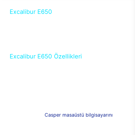
Excalibur E650
Tercihini masaüstü modellerden yana yapanlar için
öne çıkan Excalibur E650 ile sınırları zorlayabilir,
performansın keyfini çıkarabilirsin. Casper’ın yeni,
güncel teknolojiler ile donattığı Excalibur E650’de
yepyeni bir deneyim sizi bekliyor.
Excalibur E650 Özellikleri
Masaüstü olarak özel bir şekilde geliştirilen ve
uzun süren Ar-Ge çalışmaları sonrasında ortaya
çıkan Excalibur E650, her bir detayıyla farkını
ortaya koyuyor. İyi bir kullanıcı deneyiminin elde
edilmesi adına en iyi donanımlarla testleri yapılan
E650, böylece kullananların memnun kalmasını
sağlıyor. RGB detayları, ışık ve alüminyumun
buluşması yeni
Casper masaüstü bilgisayarını
görünümde de cazip kılıyor.
120mm RGB fanlarıyla yaşam alanlarını da