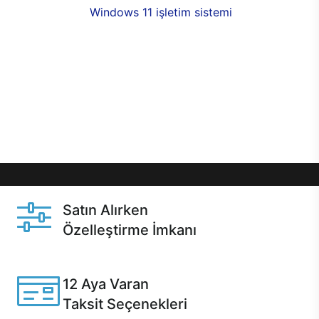
seçenekleri,
Windows 11 işletim sistemi
opsiyonu,
aynı gün teslimat ya da 1 günde kargo fırsatı
online alışverişte sizleri bekliyor.Üstelik satın
almadan önce özelleştirme fırsatı sayesinde
dilediğiniz donanımları değiştirebilir, ihtiyacınızı
karşılayacak seçimler yapabilirsiniz. Satın almadan
önce ve sonrasında sağlanan hızlı ve güvenli
servis ile Casper hep yanınızda.
Satın Alırken
Özelleştirme İmkanı
Casper ürünlerini satın alırken ihtiyacınıza göre
özelleştirebilirsiniz.
12 Aya Varan
Taksit Seçenekleri