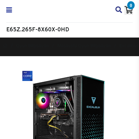
0
E65Z.265F-8X60X-0HD
Oyun Bilgisayarı
Masaüstü Oyun Bilgisayarı
Excalibur