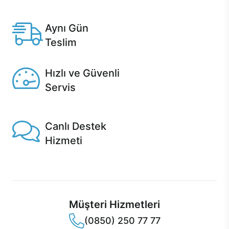
Anlaşmalı kredi kartlarına 12 aya varan taksit seçenekleri
Casper'da.
Aynı Gün
Teslim
Seçili ürünlerde Aynı Gün Teslim!
Hızlı ve Güvenli
Servis
1 Saatte servis, Jet servis ve Turbo servis seçenekleri
Casper'da!
Canlı Destek
Hizmeti
Ürünlerinizle ilgili Casper Canlı Destek hizmeti her daim
sizinle.
Müşteri Hizmetleri
(0850) 250 77 77