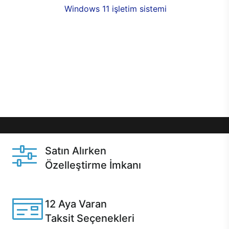
seçenekleri,
Windows 11 işletim sistemi
opsiyonu,
aynı gün teslimat ya da 1 günde kargo fırsatı
online alışverişte sizleri bekliyor.Üstelik satın
almadan önce özelleştirme fırsatı sayesinde
dilediğiniz donanımları değiştirebilir, ihtiyacınızı
karşılayacak seçimler yapabilirsiniz. Satın almadan
önce ve sonrasında sağlanan hızlı ve güvenli
servis ile Casper hep yanınızda.
Satın Alırken
Özelleştirme İmkanı
Casper ürünlerini satın alırken ihtiyacınıza göre
özelleştirebilirsiniz.
12 Aya Varan
Taksit Seçenekleri