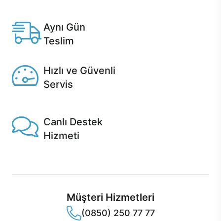
Anlaşmalı kredi kartlarına 12 aya varan taksit seçenekleri
Casper'da.
Aynı Gün
Teslim
Seçili ürünlerde Aynı Gün Teslim!
Hızlı ve Güvenli
Servis
1 Saatte servis, Jet servis ve Turbo servis seçenekleri
Casper'da!
Canlı Destek
Hizmeti
Ürünlerinizle ilgili Casper Canlı Destek hizmeti her daim
sizinle.
Müşteri Hizmetleri
(0850) 250 77 77