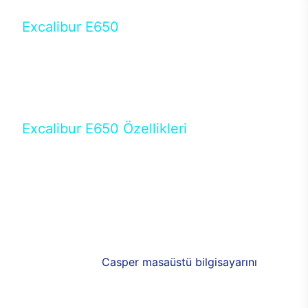
Excalibur E650
Tercihini masaüstü modellerden yana yapanlar için
öne çıkan Excalibur E650 ile sınırları zorlayabilir,
performansın keyfini çıkarabilirsin. Casper’ın yeni,
güncel teknolojiler ile donattığı Excalibur E650’de
yepyeni bir deneyim sizi bekliyor.
Excalibur E650 Özellikleri
Masaüstü olarak özel bir şekilde geliştirilen ve
uzun süren Ar-Ge çalışmaları sonrasında ortaya
çıkan Excalibur E650, her bir detayıyla farkını
ortaya koyuyor. İyi bir kullanıcı deneyiminin elde
edilmesi adına en iyi donanımlarla testleri yapılan
E650, böylece kullananların memnun kalmasını
sağlıyor. RGB detayları, ışık ve alüminyumun
buluşması yeni
Casper masaüstü bilgisayarını
görünümde de cazip kılıyor.
120mm RGB fanlarıyla yaşam alanlarını da