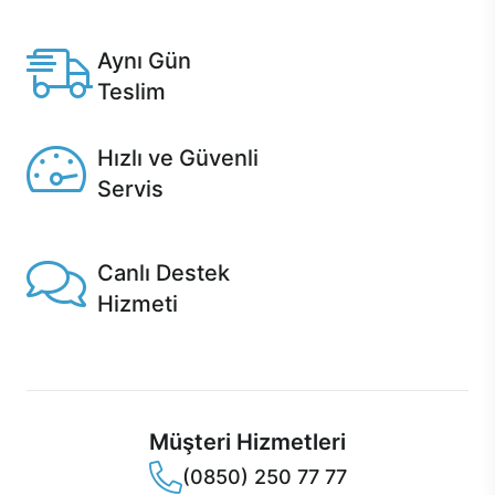
Anlaşmalı kredi kartlarına 12 aya varan taksit seçenekleri
Casper'da.
Aynı Gün
Teslim
Seçili ürünlerde Aynı Gün Teslim!
Hızlı ve Güvenli
Servis
1 Saatte servis, Jet servis ve Turbo servis seçenekleri
Casper'da!
Canlı Destek
Hizmeti
Ürünlerinizle ilgili Casper Canlı Destek hizmeti her daim
sizinle.
Müşteri Hizmetleri
(0850) 250 77 77