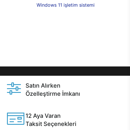
seçenekleri,
Windows 11 işletim sistemi
opsiyonu,
aynı gün teslimat ya da 1 günde kargo fırsatı
online alışverişte sizleri bekliyor.Üstelik satın
almadan önce özelleştirme fırsatı sayesinde
dilediğiniz donanımları değiştirebilir, ihtiyacınızı
karşılayacak seçimler yapabilirsiniz. Satın almadan
önce ve sonrasında sağlanan hızlı ve güvenli
servis ile Casper hep yanınızda.
Satın Alırken
Özelleştirme İmkanı
Casper ürünlerini satın alırken ihtiyacınıza göre
özelleştirebilirsiniz.
12 Aya Varan
Taksit Seçenekleri