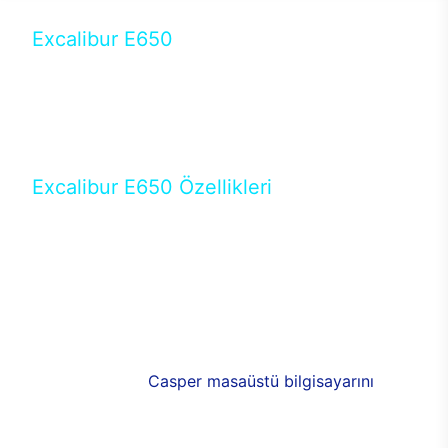
Excalibur E650
Tercihini masaüstü modellerden yana yapanlar için
öne çıkan Excalibur E650 ile sınırları zorlayabilir,
performansın keyfini çıkarabilirsin. Casper’ın yeni,
güncel teknolojiler ile donattığı Excalibur E650’de
yepyeni bir deneyim sizi bekliyor.
Excalibur E650 Özellikleri
Masaüstü olarak özel bir şekilde geliştirilen ve
uzun süren Ar-Ge çalışmaları sonrasında ortaya
çıkan Excalibur E650, her bir detayıyla farkını
ortaya koyuyor. İyi bir kullanıcı deneyiminin elde
edilmesi adına en iyi donanımlarla testleri yapılan
E650, böylece kullananların memnun kalmasını
sağlıyor. RGB detayları, ışık ve alüminyumun
buluşması yeni
Casper masaüstü bilgisayarını
görünümde de cazip kılıyor.
120mm RGB fanlarıyla yaşam alanlarını da