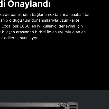
di Onaylandı
vde panelinden bağlantı noktalarına, anakarttan
sahip olduğu tüm donanımlarıyla uzun kalite
n Excalibur E650, en iyi kullanıcı deneyimi için
e bileşen arasından birbiri ile en uyumlu olan en
st edilerek sunuluyor.