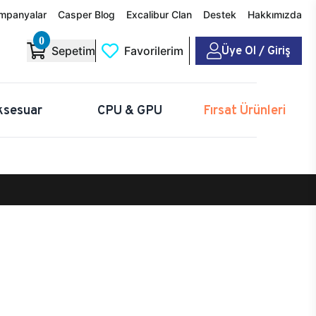
mpanyalar
Casper Blog
Excalibur Clan
Destek
Hakkımızda
0
Üye Ol / Giriş
Sepetim
Favorilerim
ksesuar
CPU & GPU
Fırsat Ürünleri