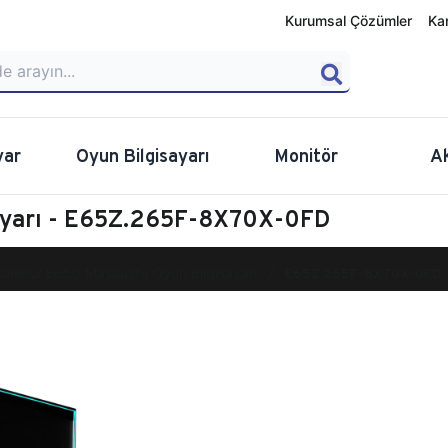
Kurumsal Çözümler
Ka
yar
Oyun Bilgisayarı
Monitör
A
ayarı - E65Z.265F-8X70X-0FD
calibur E650 Masaüstü Oyun Bilgisayarı
E65Z.265F-8X70X-0FD