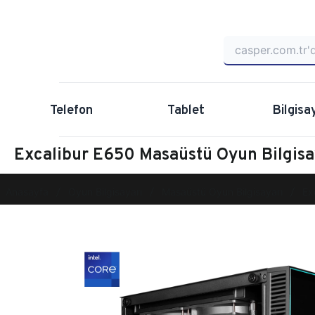
Telefon
Tablet
Bilgisa
Excalibur E650 Masaüstü Oyun Bilgis
Anasayfa
Oyun Bilgisayarı
Masaüstü Oyun Bilgisayarı
Ex