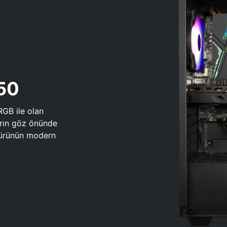
650
RGB ile olan
arın göz önünde
 türünün modern