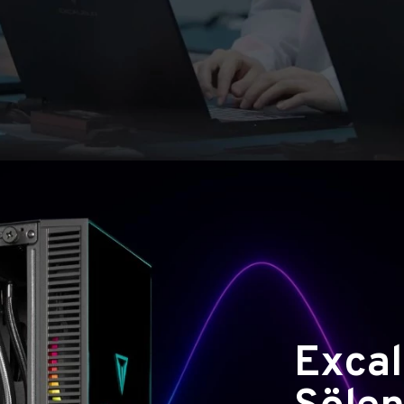
Excal
Şölen