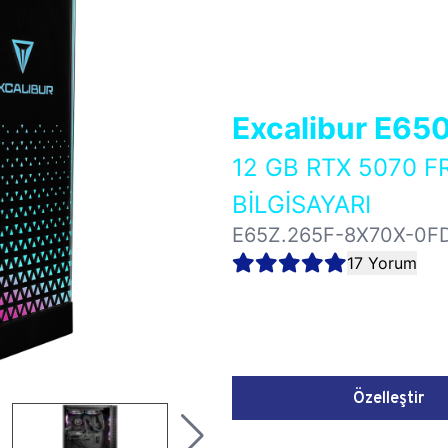
Excalibur E65
12 GB RTX 5070 
BİLGİSAYARI
E65Z.265F-8X70X-0F
17 Yorum
Özelleştir