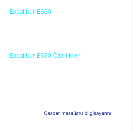
Excalibur E650
Tercihini masaüstü modellerden yana yapanlar için
öne çıkan Excalibur E650 ile sınırları zorlayabilir,
performansın keyfini çıkarabilirsin. Casper’ın yeni,
güncel teknolojiler ile donattığı Excalibur E650’de
yepyeni bir deneyim sizi bekliyor.
Excalibur E650 Özellikleri
Masaüstü olarak özel bir şekilde geliştirilen ve
uzun süren Ar-Ge çalışmaları sonrasında ortaya
çıkan Excalibur E650, her bir detayıyla farkını
ortaya koyuyor. İyi bir kullanıcı deneyiminin elde
edilmesi adına en iyi donanımlarla testleri yapılan
E650, böylece kullananların memnun kalmasını
sağlıyor. RGB detayları, ışık ve alüminyumun
buluşması yeni
Casper masaüstü bilgisayarını
görünümde de cazip kılıyor.
120mm RGB fanlarıyla yaşam alanlarını da