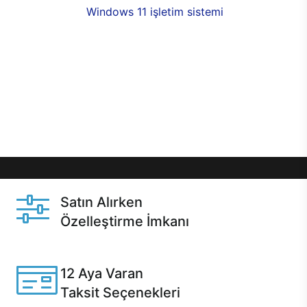
seçenekleri,
Windows 11 işletim sistemi
opsiyonu,
aynı gün teslimat ya da 1 günde kargo fırsatı
online alışverişte sizleri bekliyor.Üstelik satın
almadan önce özelleştirme fırsatı sayesinde
dilediğiniz donanımları değiştirebilir, ihtiyacınızı
karşılayacak seçimler yapabilirsiniz. Satın almadan
önce ve sonrasında sağlanan hızlı ve güvenli
servis ile Casper hep yanınızda.
Satın Alırken
Özelleştirme İmkanı
Casper ürünlerini satın alırken ihtiyacınıza göre
özelleştirebilirsiniz.
12 Aya Varan
Taksit Seçenekleri