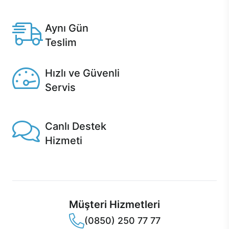
Anlaşmalı kredi kartlarına 12 aya varan taksit seçenekleri
Casper'da.
Aynı Gün
Teslim
Seçili ürünlerde Aynı Gün Teslim!
Hızlı ve Güvenli
Servis
1 Saatte servis, Jet servis ve Turbo servis seçenekleri
Casper'da!
Canlı Destek
Hizmeti
Ürünlerinizle ilgili Casper Canlı Destek hizmeti her daim
sizinle.
Müşteri Hizmetleri
(0850) 250 77 77