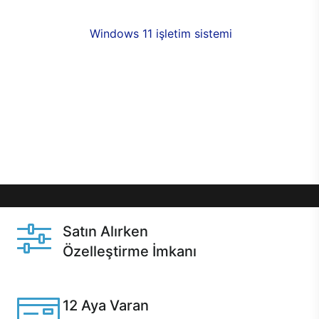
fırsatlarıyla sahip olabilirsiniz. 12 aya varan taksit
seçenekleri,
Windows 11 işletim sistemi
opsiyonu,
aynı gün teslimat ya da 1 günde kargo fırsatı
online alışverişte sizleri bekliyor.Üstelik satın
almadan önce özelleştirme fırsatı sayesinde
dilediğiniz donanımları değiştirebilir, ihtiyacınızı
karşılayacak seçimler yapabilirsiniz. Satın almadan
önce ve sonrasında sağlanan hızlı ve güvenli
servis ile Casper hep yanınızda.
Satın Alırken
Özelleştirme İmkanı
Casper ürünlerini satın alırken ihtiyacınıza göre
özelleştirebilirsiniz.
12 Aya Varan