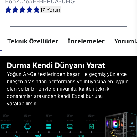
E65Z.265F-BEP0A-0HG
17 Yorum
Teknik Özellikler
İncelemeler
Yorumla
Durma Kendi Dünyanı Yarat
Yoğun Ar-Ge testlerinden başarı ile geçmiş yüzlerce
bileşen arasından performans ve ihtiyacına en uygun
olan ve birbirleriyle en uyumlu, kaliteli teknik
donanımlar arasından kendi Excalibur'unu
yaratabilirsin.