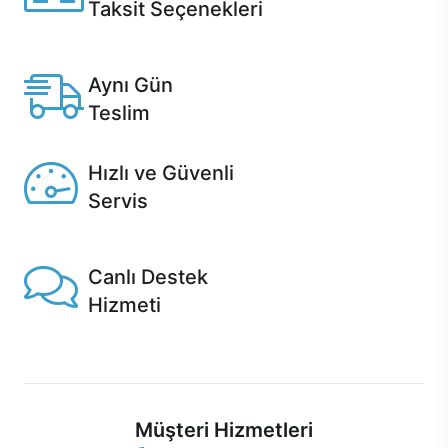
Taksit Seçenekleri
Anlaşmalı kredi kartlarına 12 aya varan taksit seçenekleri
Casper'da.
Aynı Gün
Teslim
Seçili ürünlerde Aynı Gün Teslim!
Hızlı ve Güvenli
Servis
1 Saatte servis, Jet servis ve Turbo servis seçenekleri
Casper'da!
Canlı Destek
Hizmeti
Ürünlerinizle ilgili Casper Canlı Destek hizmeti her daim
sizinle.
Müşteri Hizmetleri