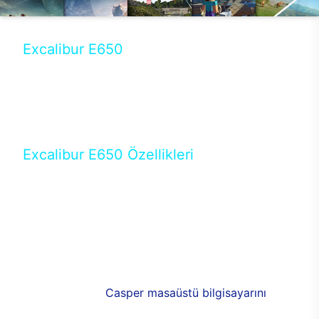
Excalibur E650
Tercihini masaüstü modellerden yana yapanlar için
öne çıkan Excalibur E650 ile sınırları zorlayabilir,
performansın keyfini çıkarabilirsin. Casper’ın yeni,
güncel teknolojiler ile donattığı Excalibur E650’de
yepyeni bir deneyim sizi bekliyor.
Excalibur E650 Özellikleri
Masaüstü olarak özel bir şekilde geliştirilen ve
uzun süren Ar-Ge çalışmaları sonrasında ortaya
çıkan Excalibur E650, her bir detayıyla farkını
ortaya koyuyor. İyi bir kullanıcı deneyiminin elde
edilmesi adına en iyi donanımlarla testleri yapılan
E650, böylece kullananların memnun kalmasını
sağlıyor. RGB detayları, ışık ve alüminyumun
buluşması yeni
Casper masaüstü bilgisayarını
görünümde de cazip kılıyor.