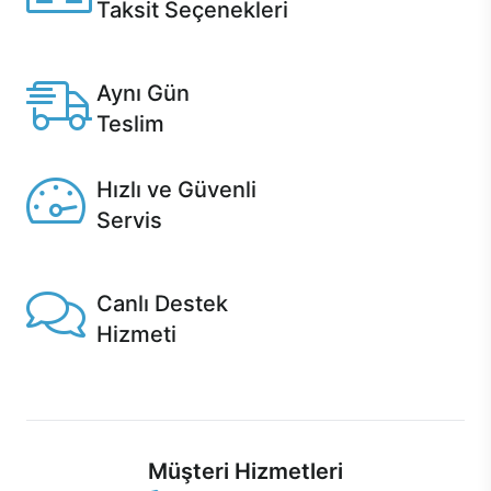
Taksit Seçenekleri
Anlaşmalı kredi kartlarına 12 aya varan taksit seçenekleri
Casper'da.
Aynı Gün
Teslim
Seçili ürünlerde Aynı Gün Teslim!
Hızlı ve Güvenli
Servis
1 Saatte servis, Jet servis ve Turbo servis seçenekleri
Casper'da!
Canlı Destek
Hizmeti
Ürünlerinizle ilgili Casper Canlı Destek hizmeti her daim
sizinle.
Müşteri Hizmetleri