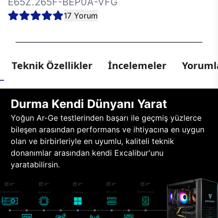
E65Z.265F-BEP0A-VFG
17 Yorum
Teknik Özellikler
İncelemeler
Yorumla
Durma Kendi Dünyanı Yarat
Yoğun Ar-Ge testlerinden başarı ile geçmiş yüzlerce
bileşen arasından performans ve ihtiyacına en uygun
olan ve birbirleriyle en uyumlu, kaliteli teknik
donanımlar arasından kendi Excalibur'unu
yaratabilirsin.