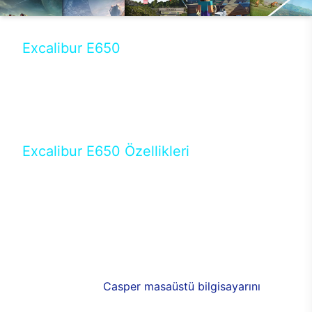
Excalibur E650
Tercihini masaüstü modellerden yana yapanlar için
öne çıkan Excalibur E650 ile sınırları zorlayabilir,
performansın keyfini çıkarabilirsin. Casper’ın yeni,
güncel teknolojiler ile donattığı Excalibur E650’de
yepyeni bir deneyim sizi bekliyor.
Excalibur E650 Özellikleri
Masaüstü olarak özel bir şekilde geliştirilen ve
uzun süren Ar-Ge çalışmaları sonrasında ortaya
çıkan Excalibur E650, her bir detayıyla farkını
ortaya koyuyor. İyi bir kullanıcı deneyiminin elde
edilmesi adına en iyi donanımlarla testleri yapılan
E650, böylece kullananların memnun kalmasını
sağlıyor. RGB detayları, ışık ve alüminyumun
buluşması yeni
Casper masaüstü bilgisayarını
görünümde de cazip kılıyor.