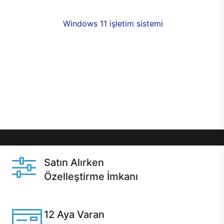
fırsatlarıyla sahip olabilirsiniz. 12 aya varan taksit
seçenekleri,
Windows 11 işletim sistemi
opsiyonu,
aynı gün teslimat ya da 1 günde kargo fırsatı
online alışverişte sizleri bekliyor.Üstelik satın
almadan önce özelleştirme fırsatı sayesinde
dilediğiniz donanımları değiştirebilir, ihtiyacınızı
karşılayacak seçimler yapabilirsiniz. Satın almadan
önce ve sonrasında sağlanan hızlı ve güvenli
servis ile Casper hep yanınızda.
Satın Alırken
Özelleştirme İmkanı
Casper ürünlerini satın alırken ihtiyacınıza göre
özelleştirebilirsiniz.
12 Aya Varan