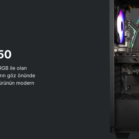
650
RGB ile olan
arın göz önünde
 türünün modern