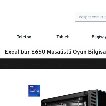
Telefon
Tablet
Bilgisa
Excalibur E650 Masaüstü Oyun Bilgis
Anasayfa
Oyun Bilgisayarı
Masaüstü Oyun Bilgisayarı
Ex