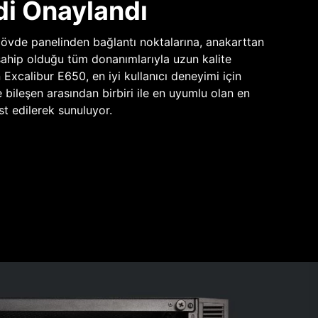
di Onaylandı
vde panelinden bağlantı noktalarına, anakarttan
sahip olduğu tüm donanımlarıyla uzun kalite
n Excalibur E650, en iyi kullanıcı deneyimi için
e bileşen arasından birbiri ile en uyumlu olan en
st edilerek sunuluyor.