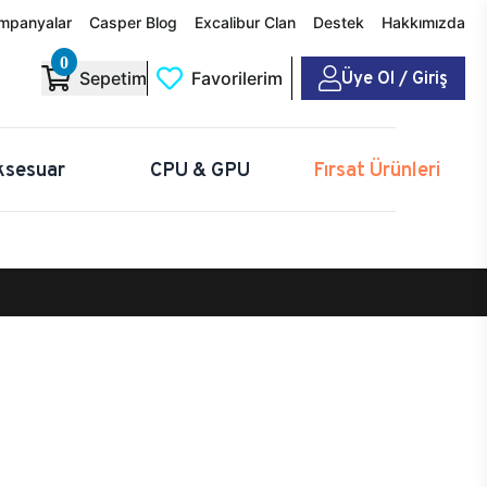
mpanyalar
Casper Blog
Excalibur Clan
Destek
Hakkımızda
0
Üye Ol / Giriş
Sepetim
Favorilerim
ksesuar
CPU & GPU
Fırsat Ürünleri