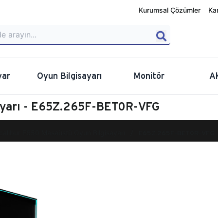
Kurumsal Çözümler
Ka
yar
Oyun Bilgisayarı
Monitör
A
ayarı - E65Z.265F-BET0R-VFG
calibur E650 Masaüstü Oyun Bilgisayarı
E65Z.265F-BET0R-VFG