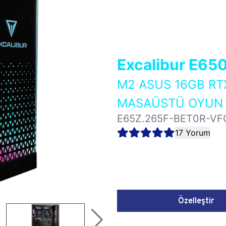
Excalibur E65
M2 ASUS 16GB RT
MASAÜSTÜ OYUN B
E65Z.265F-BET0R-VF
17 Yorum
Özelleştir