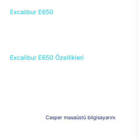
Excalibur E650
Tercihini masaüstü modellerden yana yapanlar için
öne çıkan Excalibur E650 ile sınırları zorlayabilir,
performansın keyfini çıkarabilirsin. Casper’ın yeni,
güncel teknolojiler ile donattığı Excalibur E650’de
yepyeni bir deneyim sizi bekliyor.
Excalibur E650 Özellikleri
Masaüstü olarak özel bir şekilde geliştirilen ve
uzun süren Ar-Ge çalışmaları sonrasında ortaya
çıkan Excalibur E650, her bir detayıyla farkını
ortaya koyuyor. İyi bir kullanıcı deneyiminin elde
edilmesi adına en iyi donanımlarla testleri yapılan
E650, böylece kullananların memnun kalmasını
sağlıyor. RGB detayları, ışık ve alüminyumun
buluşması yeni
Casper masaüstü bilgisayarını
görünümde de cazip kılıyor.
120mm RGB fanlarıyla yaşam alanlarını da