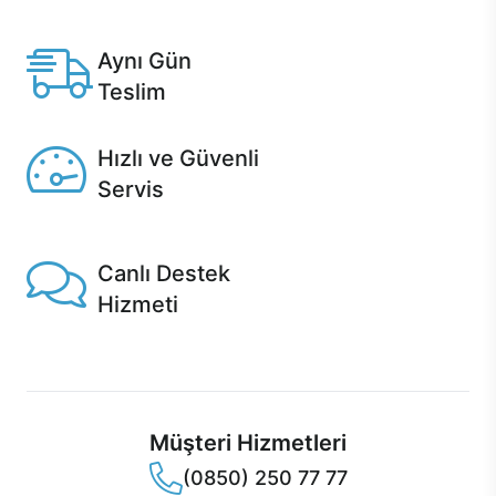
Anlaşmalı kredi kartlarına 12 aya varan taksit seçenekleri
Casper'da.
Aynı Gün
Teslim
Seçili ürünlerde Aynı Gün Teslim!
Hızlı ve Güvenli
Servis
1 Saatte servis, Jet servis ve Turbo servis seçenekleri
Casper'da!
Canlı Destek
Hizmeti
Ürünlerinizle ilgili Casper Canlı Destek hizmeti her daim
sizinle.
Müşteri Hizmetleri
(0850) 250 77 77