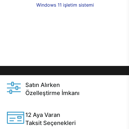
seçenekleri,
Windows 11 işletim sistemi
opsiyonu,
aynı gün teslimat ya da 1 günde kargo fırsatı
online alışverişte sizleri bekliyor.Üstelik satın
almadan önce özelleştirme fırsatı sayesinde
dilediğiniz donanımları değiştirebilir, ihtiyacınızı
karşılayacak seçimler yapabilirsiniz. Satın almadan
önce ve sonrasında sağlanan hızlı ve güvenli
servis ile Casper hep yanınızda.
Satın Alırken
Özelleştirme İmkanı
Casper ürünlerini satın alırken ihtiyacınıza göre
özelleştirebilirsiniz.
12 Aya Varan
Taksit Seçenekleri