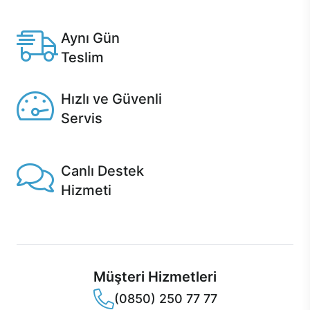
Anlaşmalı kredi kartlarına 12 aya varan taksit seçenekleri
Casper'da.
Aynı Gün
Teslim
Seçili ürünlerde Aynı Gün Teslim!
Hızlı ve Güvenli
Servis
1 Saatte servis, Jet servis ve Turbo servis seçenekleri
Casper'da!
Canlı Destek
Hizmeti
Ürünlerinizle ilgili Casper Canlı Destek hizmeti her daim
sizinle.
Müşteri Hizmetleri
(0850) 250 77 77