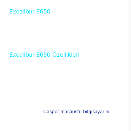
Excalibur E650
Tercihini masaüstü modellerden yana yapanlar için
öne çıkan Excalibur E650 ile sınırları zorlayabilir,
performansın keyfini çıkarabilirsin. Casper’ın yeni,
güncel teknolojiler ile donattığı Excalibur E650’de
yepyeni bir deneyim sizi bekliyor.
Excalibur E650 Özellikleri
Masaüstü olarak özel bir şekilde geliştirilen ve
uzun süren Ar-Ge çalışmaları sonrasında ortaya
çıkan Excalibur E650, her bir detayıyla farkını
ortaya koyuyor. İyi bir kullanıcı deneyiminin elde
edilmesi adına en iyi donanımlarla testleri yapılan
E650, böylece kullananların memnun kalmasını
sağlıyor. RGB detayları, ışık ve alüminyumun
buluşması yeni
Casper masaüstü bilgisayarını
görünümde de cazip kılıyor.
120mm RGB fanlarıyla yaşam alanlarını da