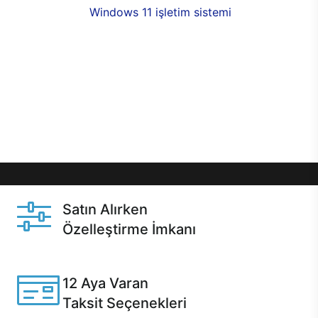
seçenekleri,
Windows 11 işletim sistemi
opsiyonu,
aynı gün teslimat ya da 1 günde kargo fırsatı
online alışverişte sizleri bekliyor.Üstelik satın
almadan önce özelleştirme fırsatı sayesinde
dilediğiniz donanımları değiştirebilir, ihtiyacınızı
karşılayacak seçimler yapabilirsiniz. Satın almadan
önce ve sonrasında sağlanan hızlı ve güvenli
servis ile Casper hep yanınızda.
Satın Alırken
Özelleştirme İmkanı
Casper ürünlerini satın alırken ihtiyacınıza göre
özelleştirebilirsiniz.
12 Aya Varan
Taksit Seçenekleri