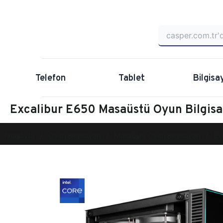
Telefon
Tablet
Bilgisa
Excalibur E650 Masaüstü Oyun Bilgis
Anasayfa
Oyun Bilgisayarı
Masaüstü Oyun Bilgisayarı
Ex