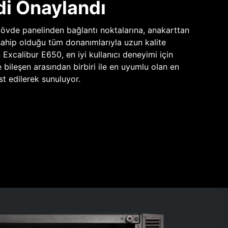
di Onaylandı
vde panelinden bağlantı noktalarına, anakarttan
sahip olduğu tüm donanımlarıyla uzun kalite
n Excalibur E650, en iyi kullanıcı deneyimi için
e bileşen arasından birbiri ile en uyumlu olan en
st edilerek sunuluyor.