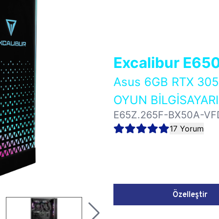
Excalibur E65
Asus 6GB RTX 3
OYUN BİLGİSAYARI
E65Z.265F-BX50A-VF
17 Yorum
Özelleştir