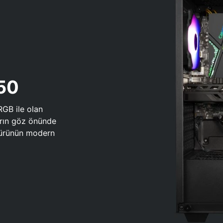
650
RGB ile olan
arın göz önünde
 türünün modern