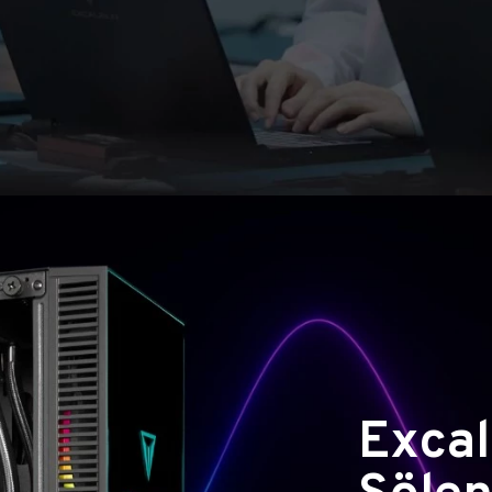
Excal
Şölen