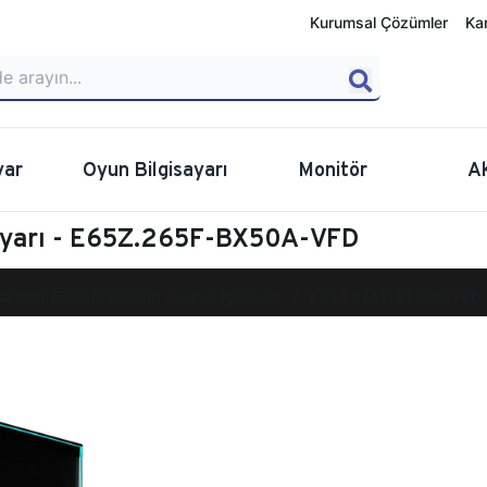
Kurumsal Çözümler
Ka
yar
Oyun Bilgisayarı
Monitör
A
ayarı - E65Z.265F-BX50A-VFD
calibur E650 Masaüstü Oyun Bilgisayarı
E65Z.265F-BX50A-VFD