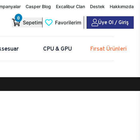
mpanyalar
Casper Blog
Excalibur Clan
Destek
Hakkımızda
0
Üye Ol / Giriş
Sepetim
Favorilerim
ksesuar
CPU & GPU
Fırsat Ürünleri