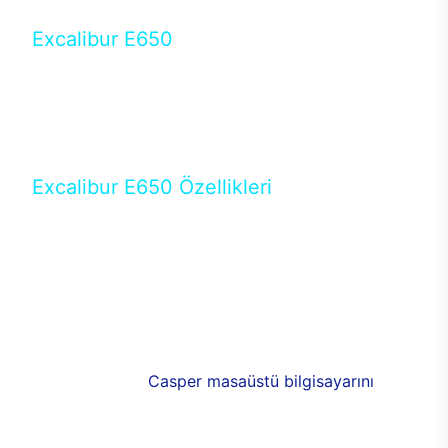
Excalibur E650
Tercihini masaüstü modellerden yana yapanlar için
öne çıkan Excalibur E650 ile sınırları zorlayabilir,
performansın keyfini çıkarabilirsin. Casper’ın yeni,
güncel teknolojiler ile donattığı Excalibur E650’de
yepyeni bir deneyim sizi bekliyor.
Excalibur E650 Özellikleri
Masaüstü olarak özel bir şekilde geliştirilen ve
uzun süren Ar-Ge çalışmaları sonrasında ortaya
çıkan Excalibur E650, her bir detayıyla farkını
ortaya koyuyor. İyi bir kullanıcı deneyiminin elde
edilmesi adına en iyi donanımlarla testleri yapılan
E650, böylece kullananların memnun kalmasını
sağlıyor. RGB detayları, ışık ve alüminyumun
buluşması yeni
Casper masaüstü bilgisayarını
görünümde de cazip kılıyor.
120mm RGB fanlarıyla yaşam alanlarını da