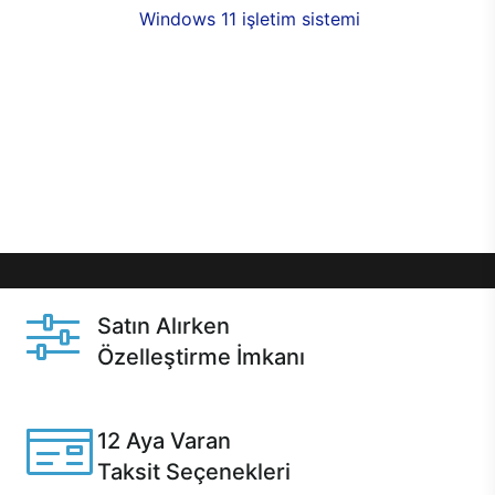
seçenekleri,
Windows 11 işletim sistemi
opsiyonu,
aynı gün teslimat ya da 1 günde kargo fırsatı
online alışverişte sizleri bekliyor.Üstelik satın
almadan önce özelleştirme fırsatı sayesinde
dilediğiniz donanımları değiştirebilir, ihtiyacınızı
karşılayacak seçimler yapabilirsiniz. Satın almadan
önce ve sonrasında sağlanan hızlı ve güvenli
servis ile Casper hep yanınızda.
Satın Alırken
Özelleştirme İmkanı
Casper ürünlerini satın alırken ihtiyacınıza göre
özelleştirebilirsiniz.
12 Aya Varan
Taksit Seçenekleri