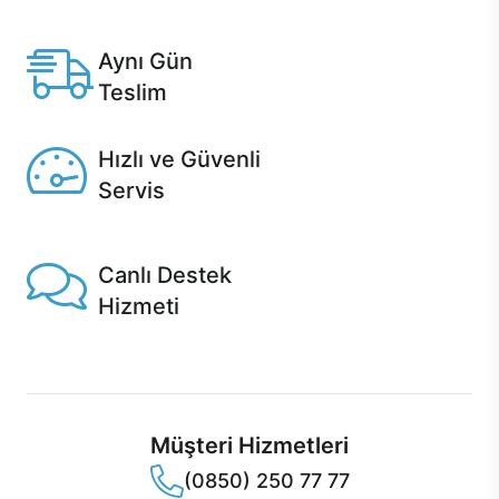
Anlaşmalı kredi kartlarına 12 aya varan taksit seçenekleri
Casper'da.
Aynı Gün
Teslim
Seçili ürünlerde Aynı Gün Teslim!
Hızlı ve Güvenli
Servis
1 Saatte servis, Jet servis ve Turbo servis seçenekleri
Casper'da!
Canlı Destek
Hizmeti
Ürünlerinizle ilgili Casper Canlı Destek hizmeti her daim
sizinle.
Müşteri Hizmetleri
(0850) 250 77 77