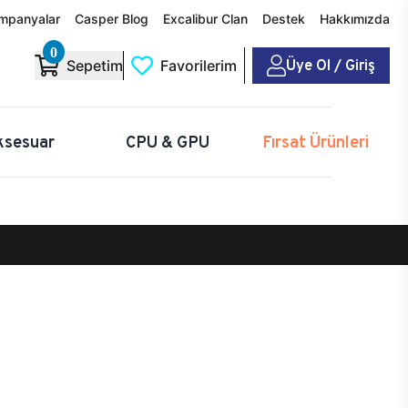
mpanyalar
Casper Blog
Excalibur Clan
Destek
Hakkımızda
0
Üye Ol / Giriş
Sepetim
Favorilerim
ksesuar
CPU & GPU
Fırsat Ürünleri