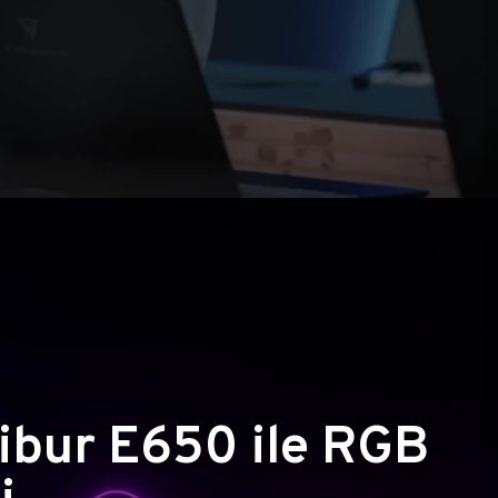
ibur E650 ile RGB
i