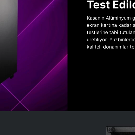
Test Edil
Kasanın Alüminyum gö
ekran kartına kadar 
testlerine tabi tutula
üretiliyor. Yüzbinlerc
kaliteli donanımlar te