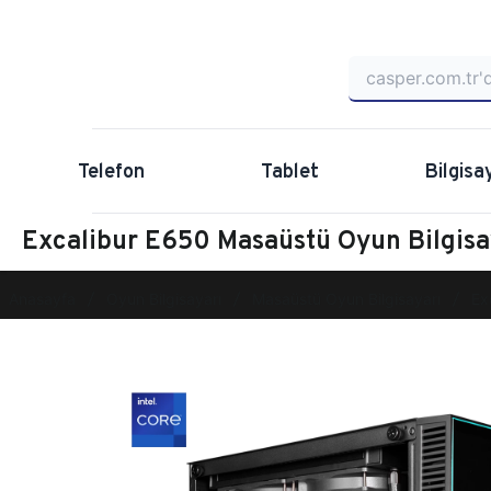
Telefon
Tablet
Bilgisa
Excalibur E650 Masaüstü Oyun Bilgis
Anasayfa
Oyun Bilgisayarı
Masaüstü Oyun Bilgisayarı
Ex