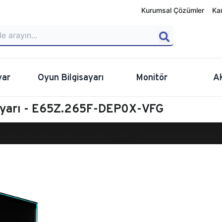
Kurumsal Çözümler
Ka
yar
Oyun Bilgisayarı
Monitör
A
ayarı - E65Z.265F-DEP0X-VFG
calibur E650 Masaüstü Oyun Bilgisayarı
E65Z.265F-DEP0X-VFG