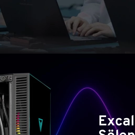
Excal
Şölen