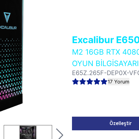
Excalibur E65
M2 16GB RTX 408
OYUN BİLGİSAYARI
E65Z.265F-DEP0X-VF
17 Yorum
Özelleştir