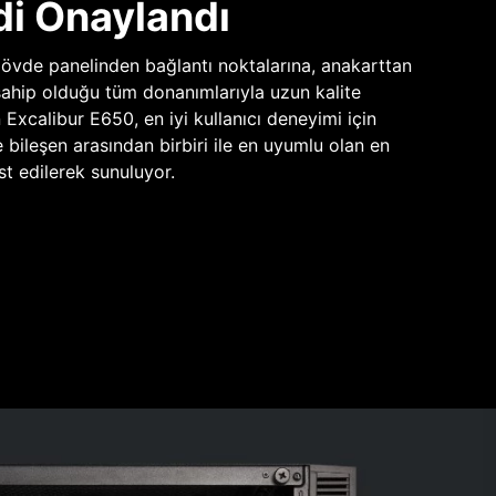
di Onaylandı
vde panelinden bağlantı noktalarına, anakarttan
sahip olduğu tüm donanımlarıyla uzun kalite
n Excalibur E650, en iyi kullanıcı deneyimi için
e bileşen arasından birbiri ile en uyumlu olan en
st edilerek sunuluyor.