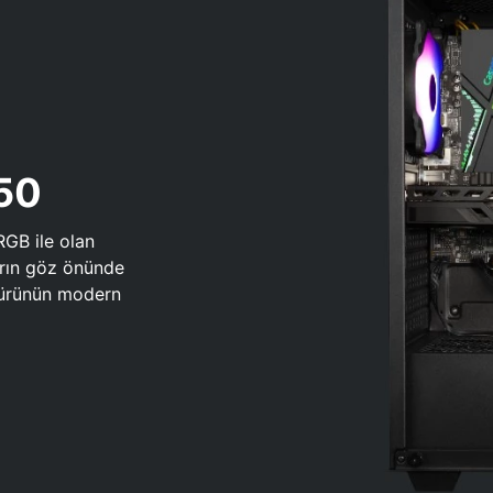
650
RGB ile olan
arın göz önünde
 türünün modern