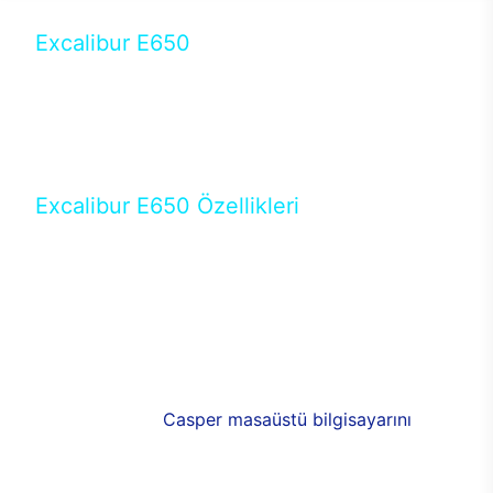
Excalibur E650
Tercihini masaüstü modellerden yana yapanlar için
öne çıkan Excalibur E650 ile sınırları zorlayabilir,
performansın keyfini çıkarabilirsin. Casper’ın yeni,
güncel teknolojiler ile donattığı Excalibur E650’de
yepyeni bir deneyim sizi bekliyor.
Excalibur E650 Özellikleri
Masaüstü olarak özel bir şekilde geliştirilen ve
uzun süren Ar-Ge çalışmaları sonrasında ortaya
çıkan Excalibur E650, her bir detayıyla farkını
ortaya koyuyor. İyi bir kullanıcı deneyiminin elde
edilmesi adına en iyi donanımlarla testleri yapılan
E650, böylece kullananların memnun kalmasını
sağlıyor. RGB detayları, ışık ve alüminyumun
buluşması yeni
Casper masaüstü bilgisayarını
görünümde de cazip kılıyor.
120mm RGB fanlarıyla yaşam alanlarını da