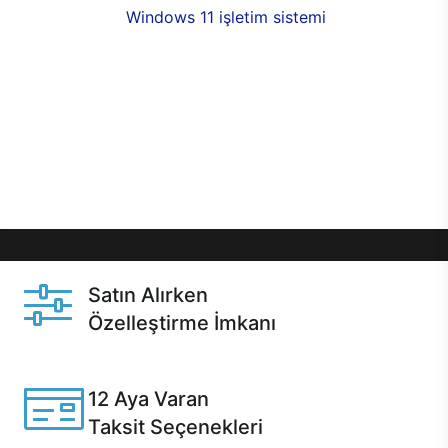
seçenekleri,
Windows 11 işletim sistemi
opsiyonu,
aynı gün teslimat ya da 1 günde kargo fırsatı
online alışverişte sizleri bekliyor.Üstelik satın
almadan önce özelleştirme fırsatı sayesinde
dilediğiniz donanımları değiştirebilir, ihtiyacınızı
karşılayacak seçimler yapabilirsiniz. Satın almadan
önce ve sonrasında sağlanan hızlı ve güvenli
servis ile Casper hep yanınızda.
Satın Alırken
Özelleştirme İmkanı
Casper ürünlerini satın alırken ihtiyacınıza göre
özelleştirebilirsiniz.
12 Aya Varan
Taksit Seçenekleri