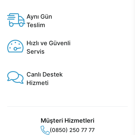
Anlaşmalı kredi kartlarına 12 aya varan taksit seçenekleri
Casper'da.
Aynı Gün
Teslim
Seçili ürünlerde Aynı Gün Teslim!
Hızlı ve Güvenli
Servis
1 Saatte servis, Jet servis ve Turbo servis seçenekleri
Casper'da!
Canlı Destek
Hizmeti
Ürünlerinizle ilgili Casper Canlı Destek hizmeti her daim
sizinle.
Müşteri Hizmetleri
(0850) 250 77 77