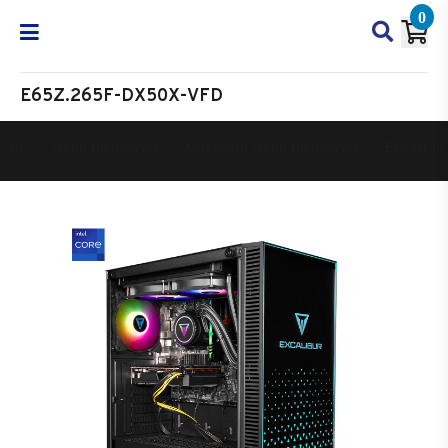
0
E65Z.265F-DX50X-VFD
Oyun Bilgisayarı
Masaüstü Oyun Bilgisayarı
Excalibur