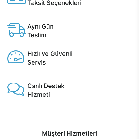
Taksit Seçenekleri
Anlaşmalı kredi kartlarına 12 aya varan taksit seçenekleri
Casper'da.
Aynı Gün
Teslim
Seçili ürünlerde Aynı Gün Teslim!
Hızlı ve Güvenli
Servis
1 Saatte servis, Jet servis ve Turbo servis seçenekleri
Casper'da!
Canlı Destek
Hizmeti
Ürünlerinizle ilgili Casper Canlı Destek hizmeti her daim
sizinle.
Müşteri Hizmetleri