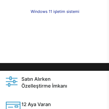
fırsatlarıyla sahip olabilirsiniz. 12 aya varan taksit
seçenekleri,
Windows 11 işletim sistemi
opsiyonu,
aynı gün teslimat ya da 1 günde kargo fırsatı
online alışverişte sizleri bekliyor.Üstelik satın
almadan önce özelleştirme fırsatı sayesinde
dilediğiniz donanımları değiştirebilir, ihtiyacınızı
karşılayacak seçimler yapabilirsiniz. Satın almadan
önce ve sonrasında sağlanan hızlı ve güvenli
servis ile Casper hep yanınızda.
Satın Alırken
Özelleştirme İmkanı
Casper ürünlerini satın alırken ihtiyacınıza göre
özelleştirebilirsiniz.
12 Aya Varan