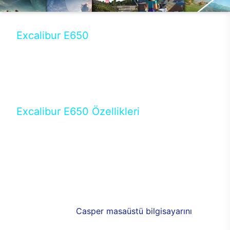
Excalibur E650
Tercihini masaüstü modellerden yana yapanlar için
öne çıkan Excalibur E650 ile sınırları zorlayabilir,
performansın keyfini çıkarabilirsin. Casper’ın yeni,
güncel teknolojiler ile donattığı Excalibur E650’de
yepyeni bir deneyim sizi bekliyor.
Excalibur E650 Özellikleri
Masaüstü olarak özel bir şekilde geliştirilen ve
uzun süren Ar-Ge çalışmaları sonrasında ortaya
çıkan Excalibur E650, her bir detayıyla farkını
ortaya koyuyor. İyi bir kullanıcı deneyiminin elde
edilmesi adına en iyi donanımlarla testleri yapılan
E650, böylece kullananların memnun kalmasını
sağlıyor. RGB detayları, ışık ve alüminyumun
buluşması yeni
Casper masaüstü bilgisayarını
görünümde de cazip kılıyor.