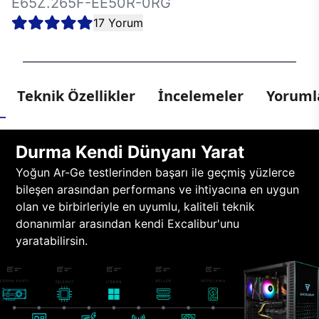
E65Z.265F-EE50R-0RG
17 Yorum
Teknik Özellikler
İncelemeler
Yorumla
Durma Kendi Dünyanı Yarat
Yoğun Ar-Ge testlerinden başarı ile geçmiş yüzlerce
bileşen arasından performans ve ihtiyacına en uygun
olan ve birbirleriyle en uyumlu, kaliteli teknik
donanımlar arasından kendi Excalibur'unu
yaratabilirsin.