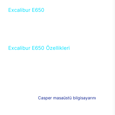
Excalibur E650
Tercihini masaüstü modellerden yana yapanlar için
öne çıkan Excalibur E650 ile sınırları zorlayabilir,
performansın keyfini çıkarabilirsin. Casper’ın yeni,
güncel teknolojiler ile donattığı Excalibur E650’de
yepyeni bir deneyim sizi bekliyor.
Excalibur E650 Özellikleri
Masaüstü olarak özel bir şekilde geliştirilen ve
uzun süren Ar-Ge çalışmaları sonrasında ortaya
çıkan Excalibur E650, her bir detayıyla farkını
ortaya koyuyor. İyi bir kullanıcı deneyiminin elde
edilmesi adına en iyi donanımlarla testleri yapılan
E650, böylece kullananların memnun kalmasını
sağlıyor. RGB detayları, ışık ve alüminyumun
buluşması yeni
Casper masaüstü bilgisayarını
görünümde de cazip kılıyor.
120mm RGB fanlarıyla yaşam alanlarını da