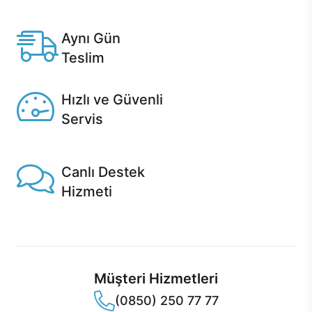
Anlaşmalı kredi kartlarına 12 aya varan taksit seçenekleri
Casper'da.
Aynı Gün
Teslim
Seçili ürünlerde Aynı Gün Teslim!
Hızlı ve Güvenli
Servis
1 Saatte servis, Jet servis ve Turbo servis seçenekleri
Casper'da!
Canlı Destek
Hizmeti
Ürünlerinizle ilgili Casper Canlı Destek hizmeti her daim
sizinle.
Müşteri Hizmetleri
(0850) 250 77 77