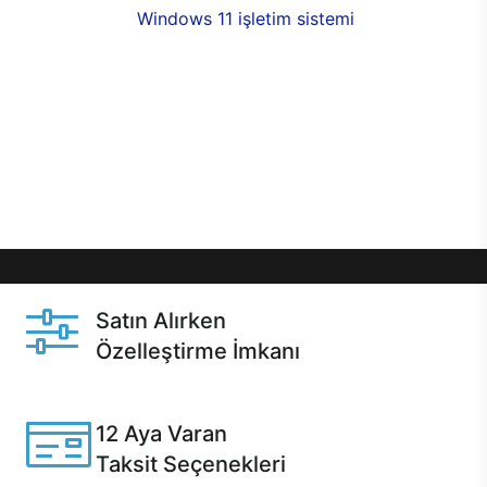
seçenekleri,
Windows 11 işletim sistemi
opsiyonu,
aynı gün teslimat ya da 1 günde kargo fırsatı
online alışverişte sizleri bekliyor.Üstelik satın
almadan önce özelleştirme fırsatı sayesinde
dilediğiniz donanımları değiştirebilir, ihtiyacınızı
karşılayacak seçimler yapabilirsiniz. Satın almadan
önce ve sonrasında sağlanan hızlı ve güvenli
servis ile Casper hep yanınızda.
Satın Alırken
Özelleştirme İmkanı
Casper ürünlerini satın alırken ihtiyacınıza göre
özelleştirebilirsiniz.
12 Aya Varan
Taksit Seçenekleri