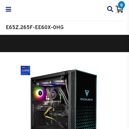
0
E65Z.265F-EE60X-0HG
Oyun Bilgisayarı
Masaüstü Oyun Bilgisayarı
Excalibur