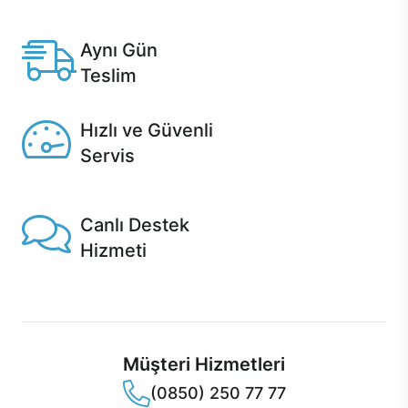
Anlaşmalı kredi kartlarına 12 aya varan taksit seçenekleri
Casper'da.
Aynı Gün
Teslim
Seçili ürünlerde Aynı Gün Teslim!
Hızlı ve Güvenli
Servis
1 Saatte servis, Jet servis ve Turbo servis seçenekleri
Casper'da!
Canlı Destek
Hizmeti
Ürünlerinizle ilgili Casper Canlı Destek hizmeti her daim
sizinle.
Müşteri Hizmetleri
(0850) 250 77 77