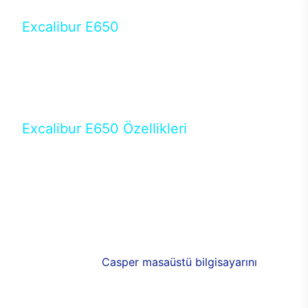
Excalibur E650
Tercihini masaüstü modellerden yana yapanlar için
öne çıkan Excalibur E650 ile sınırları zorlayabilir,
performansın keyfini çıkarabilirsin. Casper’ın yeni,
güncel teknolojiler ile donattığı Excalibur E650’de
yepyeni bir deneyim sizi bekliyor.
Excalibur E650 Özellikleri
Masaüstü olarak özel bir şekilde geliştirilen ve
uzun süren Ar-Ge çalışmaları sonrasında ortaya
çıkan Excalibur E650, her bir detayıyla farkını
ortaya koyuyor. İyi bir kullanıcı deneyiminin elde
edilmesi adına en iyi donanımlarla testleri yapılan
E650, böylece kullananların memnun kalmasını
sağlıyor. RGB detayları, ışık ve alüminyumun
buluşması yeni
Casper masaüstü bilgisayarını
görünümde de cazip kılıyor.
120mm RGB fanlarıyla yaşam alanlarını da