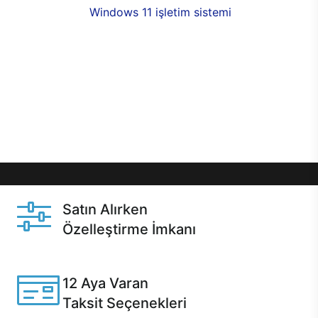
seçenekleri,
Windows 11 işletim sistemi
opsiyonu,
aynı gün teslimat ya da 1 günde kargo fırsatı
online alışverişte sizleri bekliyor.Üstelik satın
almadan önce özelleştirme fırsatı sayesinde
dilediğiniz donanımları değiştirebilir, ihtiyacınızı
karşılayacak seçimler yapabilirsiniz. Satın almadan
önce ve sonrasında sağlanan hızlı ve güvenli
servis ile Casper hep yanınızda.
Satın Alırken
Özelleştirme İmkanı
Casper ürünlerini satın alırken ihtiyacınıza göre
özelleştirebilirsiniz.
12 Aya Varan
Taksit Seçenekleri