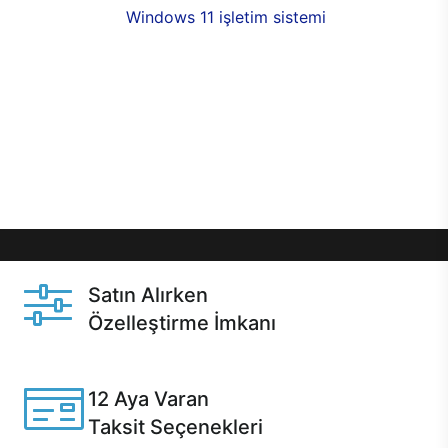
seçenekleri,
Windows 11 işletim sistemi
opsiyonu,
aynı gün teslimat ya da 1 günde kargo fırsatı
online alışverişte sizleri bekliyor.Üstelik satın
almadan önce özelleştirme fırsatı sayesinde
dilediğiniz donanımları değiştirebilir, ihtiyacınızı
karşılayacak seçimler yapabilirsiniz. Satın almadan
önce ve sonrasında sağlanan hızlı ve güvenli
servis ile Casper hep yanınızda.
Satın Alırken
Özelleştirme İmkanı
Casper ürünlerini satın alırken ihtiyacınıza göre
özelleştirebilirsiniz.
12 Aya Varan
Taksit Seçenekleri