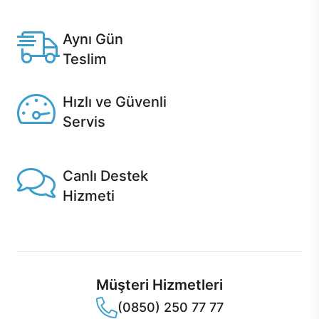
Anlaşmalı kredi kartlarına 12 aya varan taksit seçenekleri
Casper'da.
Aynı Gün
Teslim
Seçili ürünlerde Aynı Gün Teslim!
Hızlı ve Güvenli
Servis
1 Saatte servis, Jet servis ve Turbo servis seçenekleri
Casper'da!
Canlı Destek
Hizmeti
Ürünlerinizle ilgili Casper Canlı Destek hizmeti her daim
sizinle.
Müşteri Hizmetleri
(0850) 250 77 77