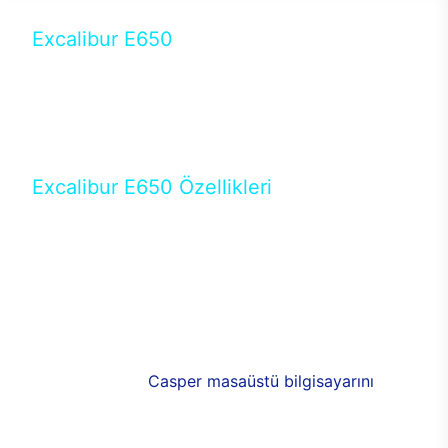
Excalibur E650
Tercihini masaüstü modellerden yana yapanlar için
öne çıkan Excalibur E650 ile sınırları zorlayabilir,
performansın keyfini çıkarabilirsin. Casper’ın yeni,
güncel teknolojiler ile donattığı Excalibur E650’de
yepyeni bir deneyim sizi bekliyor.
Excalibur E650 Özellikleri
Masaüstü olarak özel bir şekilde geliştirilen ve
uzun süren Ar-Ge çalışmaları sonrasında ortaya
çıkan Excalibur E650, her bir detayıyla farkını
ortaya koyuyor. İyi bir kullanıcı deneyiminin elde
edilmesi adına en iyi donanımlarla testleri yapılan
E650, böylece kullananların memnun kalmasını
sağlıyor. RGB detayları, ışık ve alüminyumun
buluşması yeni
Casper masaüstü bilgisayarını
görünümde de cazip kılıyor.
120mm RGB fanlarıyla yaşam alanlarını da