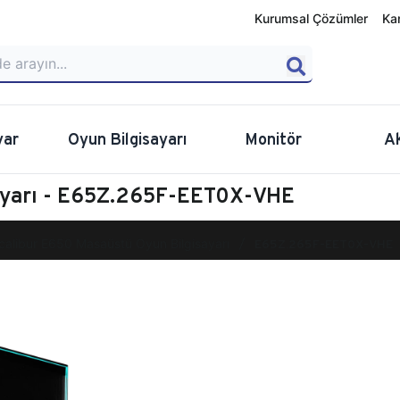
Kurumsal Çözümler
Ka
yar
Oyun Bilgisayarı
Monitör
A
ayarı - E65Z.265F-EET0X-VHE
calibur E650 Masaüstü Oyun Bilgisayarı
E65Z.265F-EET0X-VHE