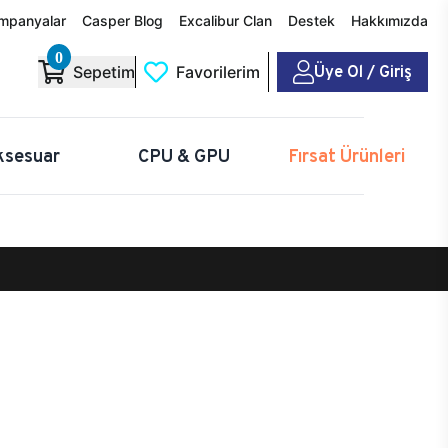
mpanyalar
Casper Blog
Excalibur Clan
Destek
Hakkımızda
0
Üye Ol / Giriş
Sepetim
Favorilerim
ksesuar
CPU & GPU
Fırsat Ürünleri