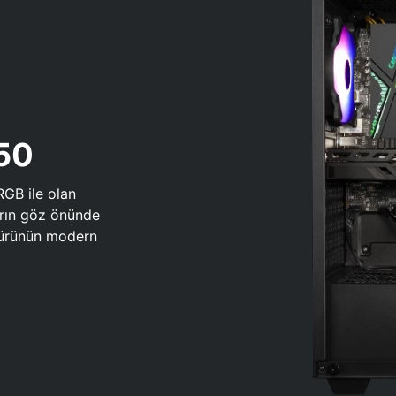
650
RGB ile olan
arın göz önünde
 türünün modern