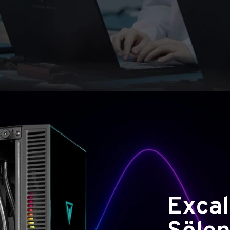
Excal
Şölen