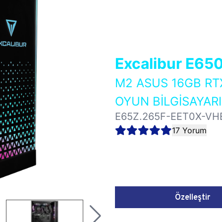
Excalibur E65
M2 ASUS 16GB RT
OYUN BİLGİSAYARI
E65Z.265F-EET0X-VH
17 Yorum
Özelleştir