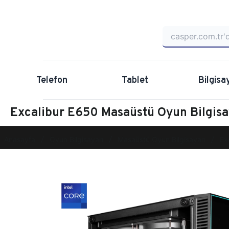
Telefon
Tablet
Bilgisa
Excalibur E650 Masaüstü Oyun Bilgis
Anasayfa
Oyun Bilgisayarı
Masaüstü Oyun Bilgisayarı
Ex