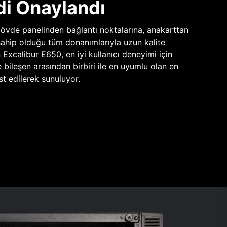
di Onaylandı
vde panelinden bağlantı noktalarına, anakarttan
sahip olduğu tüm donanımlarıyla uzun kalite
n Excalibur E650, en iyi kullanıcı deneyimi için
e bileşen arasından birbiri ile en uyumlu olan en
st edilerek sunuluyor.