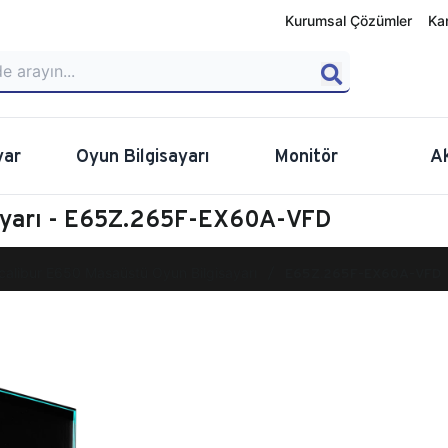
Kurumsal Çözümler
Ka
yar
Oyun Bilgisayarı
Monitör
A
sayarı - E65Z.265F-EX60A-VFD
calibur E650 Masaüstü Oyun Bilgisayarı
E65Z.265F-EX60A-VFD