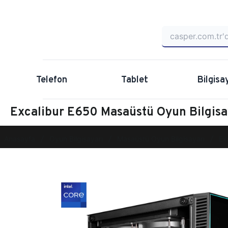
Telefon
Tablet
Bilgisa
Excalibur E650 Masaüstü Oyun Bilgi
Anasayfa
Oyun Bilgisayarı
Masaüstü Oyun Bilgisayarı
Ex