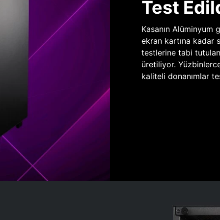
Test Edil
Kasanın Alüminyum gö
ekran kartına kadar 
testlerine tabi tutula
üretiliyor. Yüzbinlerc
kaliteli donanımlar te