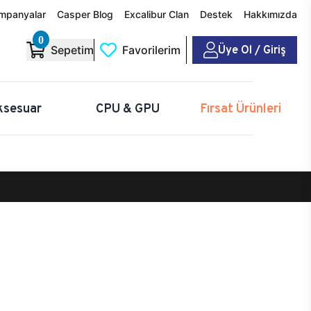
mpanyalar
Casper Blog
Excalibur Clan
Destek
Hakkımızda
0
Üye Ol / Giriş
Sepetim
Favorilerim
ksesuar
CPU & GPU
Fırsat Ürünleri