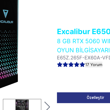
Excalibur E65
8 GB RTX 5060 
OYUN BİLGİSAYARI
E65Z.265F-EX60A-VF
17 Yorum
Özelleştir