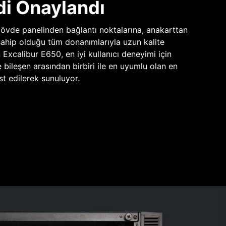
di Onaylandı
vde panelinden bağlantı noktalarına, anakarttan
sahip olduğu tüm donanımlarıyla uzun kalite
n Excalibur E650, en iyi kullanıcı deneyimi için
e bileşen arasından birbiri ile en uyumlu olan en
st edilerek sunuluyor.