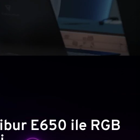
ibur E650 ile RGB
i