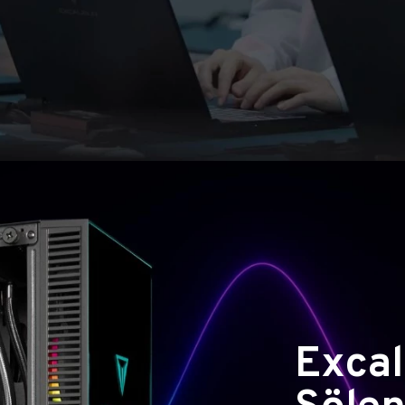
Excal
Şölen