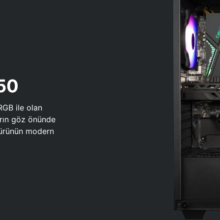
650
RGB ile olan
arın göz önünde
 türünün modern