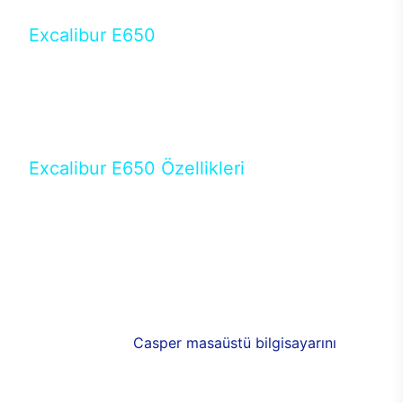
Excalibur E650
Tercihini masaüstü modellerden yana yapanlar için
öne çıkan Excalibur E650 ile sınırları zorlayabilir,
performansın keyfini çıkarabilirsin. Casper’ın yeni,
güncel teknolojiler ile donattığı Excalibur E650’de
yepyeni bir deneyim sizi bekliyor.
Excalibur E650 Özellikleri
Masaüstü olarak özel bir şekilde geliştirilen ve
uzun süren Ar-Ge çalışmaları sonrasında ortaya
çıkan Excalibur E650, her bir detayıyla farkını
ortaya koyuyor. İyi bir kullanıcı deneyiminin elde
edilmesi adına en iyi donanımlarla testleri yapılan
E650, böylece kullananların memnun kalmasını
sağlıyor. RGB detayları, ışık ve alüminyumun
buluşması yeni
Casper masaüstü bilgisayarını
görünümde de cazip kılıyor.
120mm RGB fanlarıyla yaşam alanlarını da