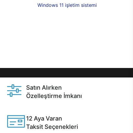
seçenekleri,
Windows 11 işletim sistemi
opsiyonu,
aynı gün teslimat ya da 1 günde kargo fırsatı
online alışverişte sizleri bekliyor.Üstelik satın
almadan önce özelleştirme fırsatı sayesinde
dilediğiniz donanımları değiştirebilir, ihtiyacınızı
karşılayacak seçimler yapabilirsiniz. Satın almadan
önce ve sonrasında sağlanan hızlı ve güvenli
servis ile Casper hep yanınızda.
Satın Alırken
Özelleştirme İmkanı
Casper ürünlerini satın alırken ihtiyacınıza göre
özelleştirebilirsiniz.
12 Aya Varan
Taksit Seçenekleri