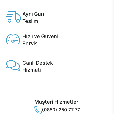
Anlaşmalı kredi kartlarına 12 aya varan taksit seçenekleri
Casper'da.
Aynı Gün
Teslim
Seçili ürünlerde Aynı Gün Teslim!
Hızlı ve Güvenli
Servis
1 Saatte servis, Jet servis ve Turbo servis seçenekleri
Casper'da!
Canlı Destek
Hizmeti
Ürünlerinizle ilgili Casper Canlı Destek hizmeti her daim
sizinle.
Müşteri Hizmetleri
(0850) 250 77 77