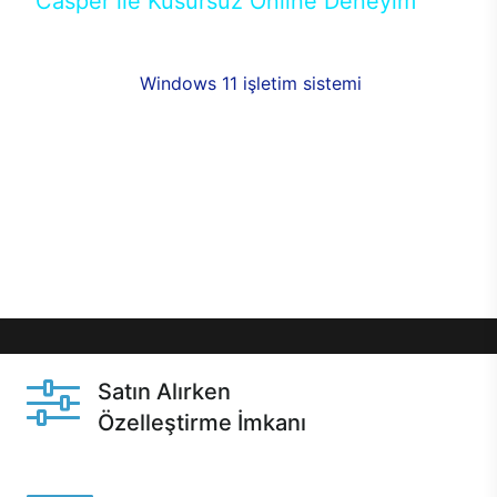
Casper ile Kusursuz Online Deneyim
Casper’ın Excalibur E650 modeline, online alışveriş
fırsatlarıyla sahip olabilirsiniz. 12 aya varan taksit
seçenekleri,
Windows 11 işletim sistemi
opsiyonu,
aynı gün teslimat ya da 1 günde kargo fırsatı
online alışverişte sizleri bekliyor.Üstelik satın
almadan önce özelleştirme fırsatı sayesinde
dilediğiniz donanımları değiştirebilir, ihtiyacınızı
karşılayacak seçimler yapabilirsiniz. Satın almadan
önce ve sonrasında sağlanan hızlı ve güvenli
servis ile Casper hep yanınızda.
Satın Alırken
Özelleştirme İmkanı
Casper ürünlerini satın alırken ihtiyacınıza göre
özelleştirebilirsiniz.