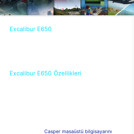
Excalibur E650
Tercihini masaüstü modellerden yana yapanlar için
öne çıkan Excalibur E650 ile sınırları zorlayabilir,
performansın keyfini çıkarabilirsin. Casper’ın yeni,
güncel teknolojiler ile donattığı Excalibur E650’de
yepyeni bir deneyim sizi bekliyor.
Excalibur E650 Özellikleri
Masaüstü olarak özel bir şekilde geliştirilen ve
uzun süren Ar-Ge çalışmaları sonrasında ortaya
çıkan Excalibur E650, her bir detayıyla farkını
ortaya koyuyor. İyi bir kullanıcı deneyiminin elde
edilmesi adına en iyi donanımlarla testleri yapılan
E650, böylece kullananların memnun kalmasını
sağlıyor. RGB detayları, ışık ve alüminyumun
buluşması yeni
Casper masaüstü bilgisayarını