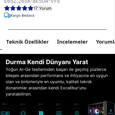
E65Z.265K-8E50R-VFE
17 Yorum
Kargo Bedava
Teknik Özellikler
İncelemeler
Yorumla
Durma Kendi Dünyanı Yarat
Yoğun Ar-Ge testlerinden başarı ile geçmiş yüzlerce
bileşen arasından performans ve ihtiyacına en uygun
olan ve birbirleriyle en uyumlu, kaliteli teknik
donanımlar arasından kendi Excalibur'unu
yaratabilirsin.