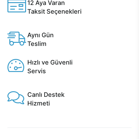
12 Aya Varan
Taksit Seçenekleri
Anlaşmalı kredi kartlarına 12 aya varan taksit seçenekleri
Casper'da.
Aynı Gün
Teslim
Seçili ürünlerde Aynı Gün Teslim!
Hızlı ve Güvenli
Servis
1 Saatte servis, Jet servis ve Turbo servis seçenekleri
Casper'da!
Canlı Destek
Hizmeti
Ürünlerinizle ilgili Casper Canlı Destek hizmeti her daim
sizinle.