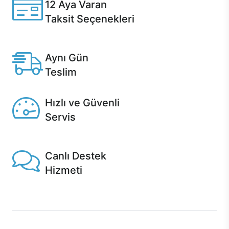
12 Aya Varan
Taksit Seçenekleri
Anlaşmalı kredi kartlarına 12 aya varan taksit seçenekleri
Casper'da.
Aynı Gün
Teslim
Seçili ürünlerde Aynı Gün Teslim!
Hızlı ve Güvenli
Servis
1 Saatte servis, Jet servis ve Turbo servis seçenekleri
Casper'da!
Canlı Destek
Hizmeti
Ürünlerinizle ilgili Casper Canlı Destek hizmeti her daim
sizinle.