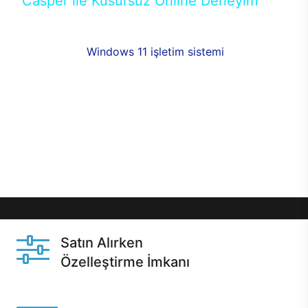
Casper ile Kusursuz Online Deneyim
Casper’ın Excalibur E650 modeline, online alışveriş
fırsatlarıyla sahip olabilirsiniz. 12 aya varan taksit
seçenekleri,
Windows 11 işletim sistemi
opsiyonu,
aynı gün teslimat ya da 1 günde kargo fırsatı
online alışverişte sizleri bekliyor.Üstelik satın
almadan önce özelleştirme fırsatı sayesinde
dilediğiniz donanımları değiştirebilir, ihtiyacınızı
karşılayacak seçimler yapabilirsiniz. Satın almadan
önce ve sonrasında sağlanan hızlı ve güvenli
servis ile Casper hep yanınızda.
Satın Alırken
Özelleştirme İmkanı
Casper ürünlerini satın alırken ihtiyacınıza göre
özelleştirebilirsiniz.