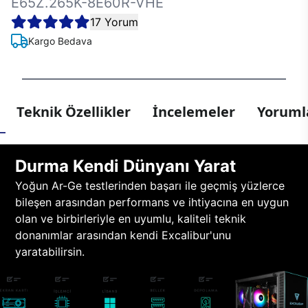
E65Z.265K-8E60R-VHE
17 Yorum
Kargo Bedava
Teknik Özellikler
İncelemeler
Yorumla
Durma Kendi Dünyanı Yarat
Yoğun Ar-Ge testlerinden başarı ile geçmiş yüzlerce
bileşen arasından performans ve ihtiyacına en uygun
olan ve birbirleriyle en uyumlu, kaliteli teknik
donanımlar arasından kendi Excalibur'unu
yaratabilirsin.