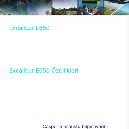
Excalibur E650
Tercihini masaüstü modellerden yana yapanlar için
öne çıkan Excalibur E650 ile sınırları zorlayabilir,
performansın keyfini çıkarabilirsin. Casper’ın yeni,
güncel teknolojiler ile donattığı Excalibur E650’de
yepyeni bir deneyim sizi bekliyor.
Excalibur E650 Özellikleri
Masaüstü olarak özel bir şekilde geliştirilen ve
uzun süren Ar-Ge çalışmaları sonrasında ortaya
çıkan Excalibur E650, her bir detayıyla farkını
ortaya koyuyor. İyi bir kullanıcı deneyiminin elde
edilmesi adına en iyi donanımlarla testleri yapılan
E650, böylece kullananların memnun kalmasını
sağlıyor. RGB detayları, ışık ve alüminyumun
buluşması yeni
Casper masaüstü bilgisayarını