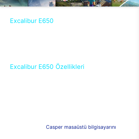
Excalibur E650
Tercihini masaüstü modellerden yana yapanlar için
öne çıkan Excalibur E650 ile sınırları zorlayabilir,
performansın keyfini çıkarabilirsin. Casper’ın yeni,
güncel teknolojiler ile donattığı Excalibur E650’de
yepyeni bir deneyim sizi bekliyor.
Excalibur E650 Özellikleri
Masaüstü olarak özel bir şekilde geliştirilen ve
uzun süren Ar-Ge çalışmaları sonrasında ortaya
çıkan Excalibur E650, her bir detayıyla farkını
ortaya koyuyor. İyi bir kullanıcı deneyiminin elde
edilmesi adına en iyi donanımlarla testleri yapılan
E650, böylece kullananların memnun kalmasını
sağlıyor. RGB detayları, ışık ve alüminyumun
buluşması yeni
Casper masaüstü bilgisayarını
görünümde de cazip kılıyor.