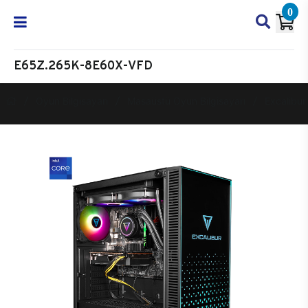
0
E65Z.265K-8E60X-VFD
Oyun Bilgisayarı
Masaüstü Oyun Bilgisayarı
Excalibur