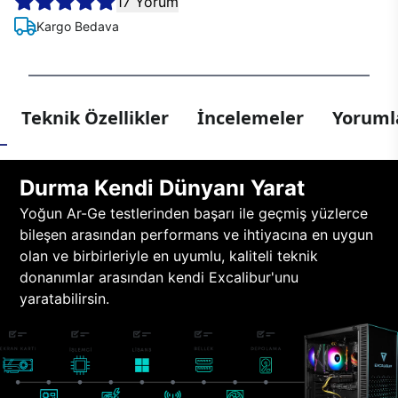
17 Yorum
Kargo Bedava
Teknik Özellikler
İncelemeler
Yorumla
Durma Kendi Dünyanı Yarat
Yoğun Ar-Ge testlerinden başarı ile geçmiş yüzlerce
bileşen arasından performans ve ihtiyacına en uygun
olan ve birbirleriyle en uyumlu, kaliteli teknik
donanımlar arasından kendi Excalibur'unu
yaratabilirsin.