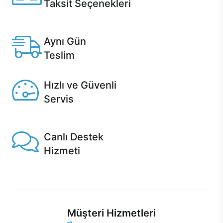
Taksit Seçenekleri
Anlaşmalı kredi kartlarına 12 aya varan taksit seçenekleri
Casper'da.
Aynı Gün
Teslim
Seçili ürünlerde Aynı Gün Teslim!
Hızlı ve Güvenli
Servis
1 Saatte servis, Jet servis ve Turbo servis seçenekleri
Casper'da!
Canlı Destek
Hizmeti
Ürünlerinizle ilgili Casper Canlı Destek hizmeti her daim
sizinle.
Müşteri Hizmetleri