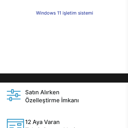
fırsatlarıyla sahip olabilirsiniz. 12 aya varan taksit
seçenekleri,
Windows 11 işletim sistemi
opsiyonu,
aynı gün teslimat ya da 1 günde kargo fırsatı
online alışverişte sizleri bekliyor.Üstelik satın
almadan önce özelleştirme fırsatı sayesinde
dilediğiniz donanımları değiştirebilir, ihtiyacınızı
karşılayacak seçimler yapabilirsiniz. Satın almadan
önce ve sonrasında sağlanan hızlı ve güvenli
servis ile Casper hep yanınızda.
Satın Alırken
Özelleştirme İmkanı
Casper ürünlerini satın alırken ihtiyacınıza göre
özelleştirebilirsiniz.
12 Aya Varan