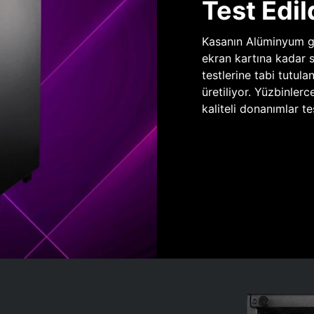
Test Edil
Kasanın Alüminyum gö
ekran kartına kadar 
testlerine tabi tutula
üretiliyor. Yüzbinlerc
kaliteli donanımlar te