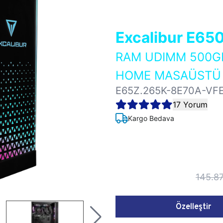
Excalibur E65
RAM UDIMM 500GB
HOME MASAÜSTÜ 
E65Z.265K-8E70A-VF
17 Yorum
Kargo Bedava
145.8
Özelleştir