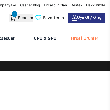
mpanyalar
Casper Blog
Excalibur Clan
Destek
Hakkımızda
0
Üye Ol / Giriş
Sepetim
Favorilerim
ksesuar
CPU & GPU
Fırsat Ürünleri