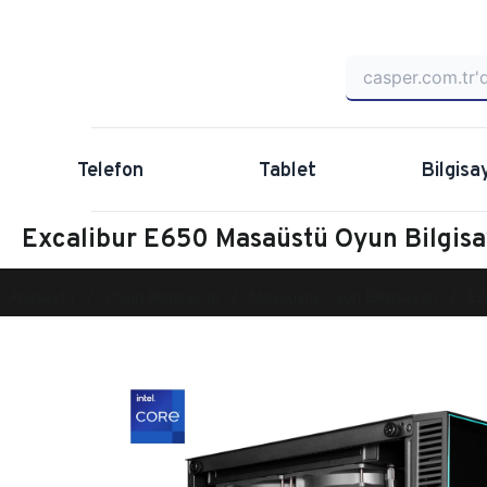
Telefon
Tablet
Bilgisa
Excalibur E650 Masaüstü Oyun Bilgis
Anasayfa
Oyun Bilgisayarı
Masaüstü Oyun Bilgisayarı
Ex