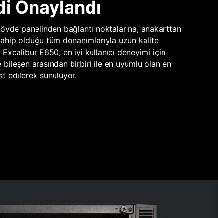
di Onaylandı
vde panelinden bağlantı noktalarına, anakarttan
sahip olduğu tüm donanımlarıyla uzun kalite
n Excalibur E650, en iyi kullanıcı deneyimi için
e bileşen arasından birbiri ile en uyumlu olan en
st edilerek sunuluyor.