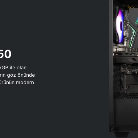
650
RGB ile olan
arın göz önünde
 türünün modern