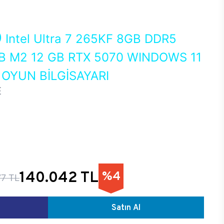
0
Intel Ultra 7 265KF 8GB DDR5
 M2 12 GB RTX 5070 WINDOWS 11
OYUN BİLGİSAYARI
E
140.042 TL
%4
77 TL
Satın Al