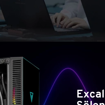
Excal
Şölen