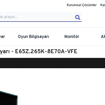
Kurumsal Çözümler
Ka
yar
Oyun Bilgisayarı
Monitör
A
ayarı - E65Z.265K-8E70A-VFE
calibur E650 Masaüstü Oyun Bilgisayarı
E65Z.265K-8E70A-VFE