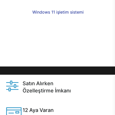
fırsatlarıyla sahip olabilirsiniz. 12 aya varan taksit
seçenekleri,
Windows 11 işletim sistemi
opsiyonu,
aynı gün teslimat ya da 1 günde kargo fırsatı
online alışverişte sizleri bekliyor.Üstelik satın
almadan önce özelleştirme fırsatı sayesinde
dilediğiniz donanımları değiştirebilir, ihtiyacınızı
karşılayacak seçimler yapabilirsiniz. Satın almadan
önce ve sonrasında sağlanan hızlı ve güvenli
servis ile Casper hep yanınızda.
Satın Alırken
Özelleştirme İmkanı
Casper ürünlerini satın alırken ihtiyacınıza göre
özelleştirebilirsiniz.
12 Aya Varan