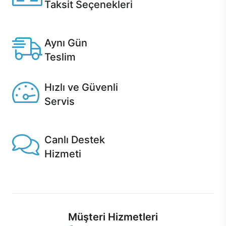
Taksit Seçenekleri
Anlaşmalı kredi kartlarına 12 aya varan taksit seçenekleri
Casper'da.
Aynı Gün
Teslim
Seçili ürünlerde Aynı Gün Teslim!
Hızlı ve Güvenli
Servis
1 Saatte servis, Jet servis ve Turbo servis seçenekleri
Casper'da!
Canlı Destek
Hizmeti
Ürünlerinizle ilgili Casper Canlı Destek hizmeti her daim
sizinle.
Müşteri Hizmetleri