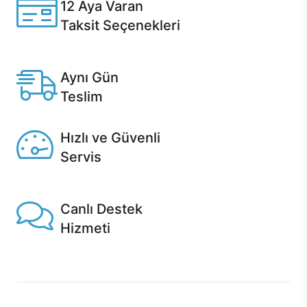
12 Aya Varan
Taksit Seçenekleri
Anlaşmalı kredi kartlarına 12 aya varan taksit seçenekleri
Casper'da.
Aynı Gün
Teslim
Seçili ürünlerde Aynı Gün Teslim!
Hızlı ve Güvenli
Servis
1 Saatte servis, Jet servis ve Turbo servis seçenekleri
Casper'da!
Canlı Destek
Hizmeti
Ürünlerinizle ilgili Casper Canlı Destek hizmeti her daim
sizinle.