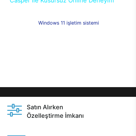
Casper ile Kusursuz Online Deneyim
Casper’ın Excalibur E650 modeline, online alışveriş
fırsatlarıyla sahip olabilirsiniz. 12 aya varan taksit
seçenekleri,
Windows 11 işletim sistemi
opsiyonu,
aynı gün teslimat ya da 1 günde kargo fırsatı
online alışverişte sizleri bekliyor.Üstelik satın
almadan önce özelleştirme fırsatı sayesinde
dilediğiniz donanımları değiştirebilir, ihtiyacınızı
karşılayacak seçimler yapabilirsiniz. Satın almadan
önce ve sonrasında sağlanan hızlı ve güvenli
servis ile Casper hep yanınızda.
Satın Alırken
Özelleştirme İmkanı
Casper ürünlerini satın alırken ihtiyacınıza göre
özelleştirebilirsiniz.