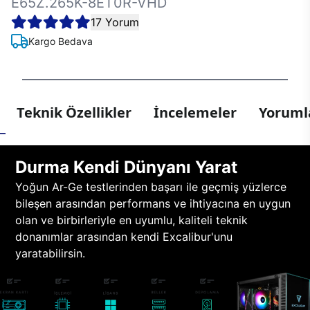
E65Z.265K-8ET0R-VHD
17 Yorum
Kargo Bedava
Teknik Özellikler
İncelemeler
Yorumla
Durma Kendi Dünyanı Yarat
Yoğun Ar-Ge testlerinden başarı ile geçmiş yüzlerce
bileşen arasından performans ve ihtiyacına en uygun
olan ve birbirleriyle en uyumlu, kaliteli teknik
donanımlar arasından kendi Excalibur'unu
yaratabilirsin.