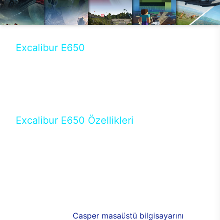
Excalibur E650
Tercihini masaüstü modellerden yana yapanlar için
öne çıkan Excalibur E650 ile sınırları zorlayabilir,
performansın keyfini çıkarabilirsin. Casper’ın yeni,
güncel teknolojiler ile donattığı Excalibur E650’de
yepyeni bir deneyim sizi bekliyor.
Excalibur E650 Özellikleri
Masaüstü olarak özel bir şekilde geliştirilen ve
uzun süren Ar-Ge çalışmaları sonrasında ortaya
çıkan Excalibur E650, her bir detayıyla farkını
ortaya koyuyor. İyi bir kullanıcı deneyiminin elde
edilmesi adına en iyi donanımlarla testleri yapılan
E650, böylece kullananların memnun kalmasını
sağlıyor. RGB detayları, ışık ve alüminyumun
buluşması yeni
Casper masaüstü bilgisayarını