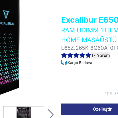
Excalibur E65
RAM UDIMM 1TB M
HOME MASAÜSTÜ 
E65Z.265K-8Q60A-0F
17 Yorum
Kargo Bedava
109.7
Özelleştir