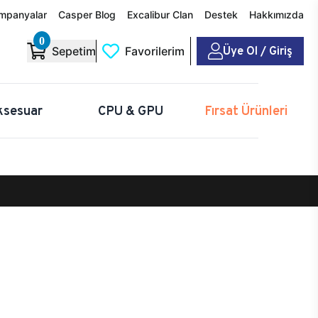
mpanyalar
Casper Blog
Excalibur Clan
Destek
Hakkımızda
0
Üye Ol / Giriş
Sepetim
Favorilerim
ksesuar
CPU & GPU
Fırsat Ürünleri