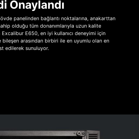
di Onaylandı
vde panelinden bağlantı noktalarına, anakarttan
sahip olduğu tüm donanımlarıyla uzun kalite
n Excalibur E650, en iyi kullanıcı deneyimi için
e bileşen arasından birbiri ile en uyumlu olan en
st edilerek sunuluyor.