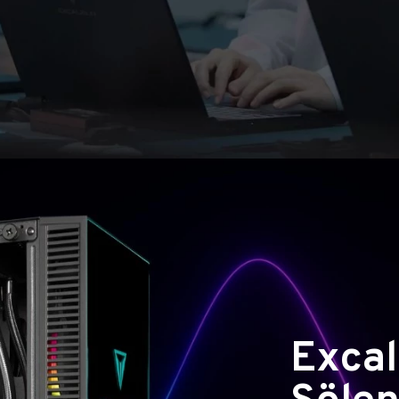
Excal
Şölen