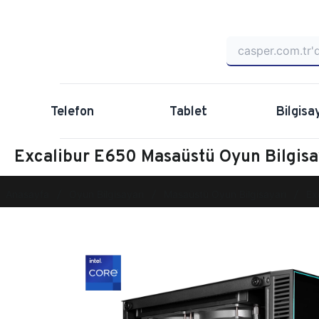
Telefon
Tablet
Bilgisa
Excalibur E650 Masaüstü Oyun Bilgi
Anasayfa
Oyun Bilgisayarı
Masaüstü Oyun Bilgisayarı
Ex