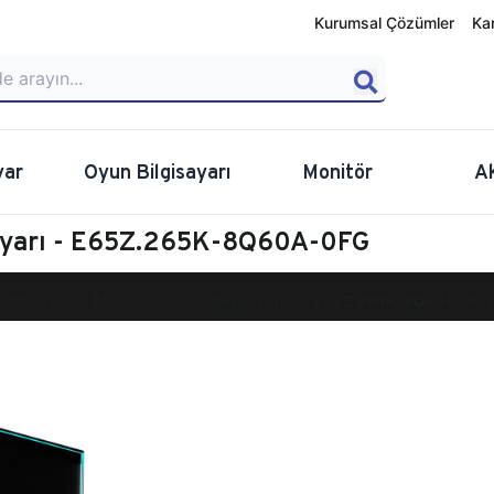
Kurumsal Çözümler
Ka
yar
Oyun Bilgisayarı
Monitör
A
sayarı - E65Z.265K-8Q60A-0FG
calibur E650 Masaüstü Oyun Bilgisayarı
E65Z.265K-8Q60A-0FG