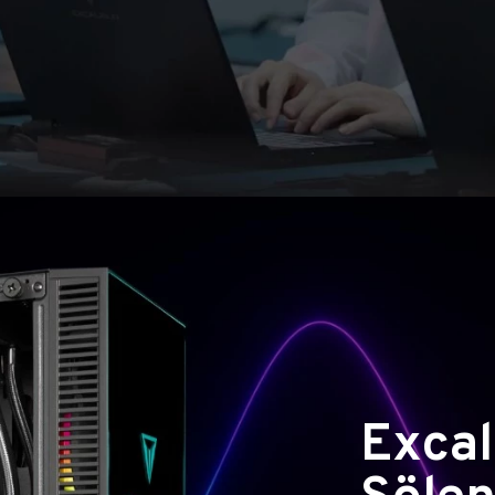
Excal
Şölen