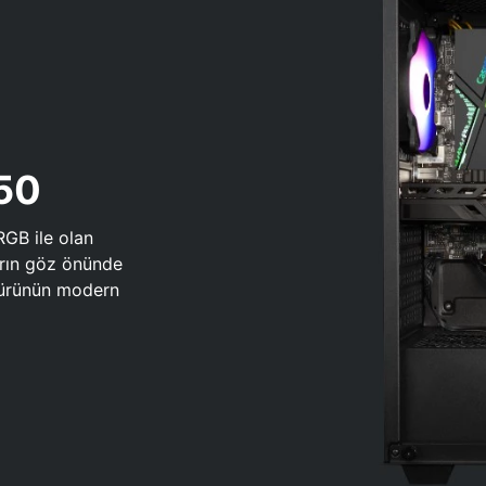
650
RGB ile olan
arın göz önünde
 türünün modern