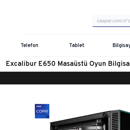
Telefon
Tablet
Bilgisa
Excalibur E650 Masaüstü Oyun Bilgi
Anasayfa
Oyun Bilgisayarı
Masaüstü Oyun Bilgisayarı
Ex