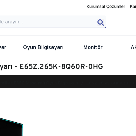
Kurumsal Çözümler
Ka
yar
Oyun Bilgisayarı
Monitör
A
sayarı - E65Z.265K-8Q60R-0HG
calibur E650 Masaüstü Oyun Bilgisayarı
E65Z.265K-8Q60R-0HG