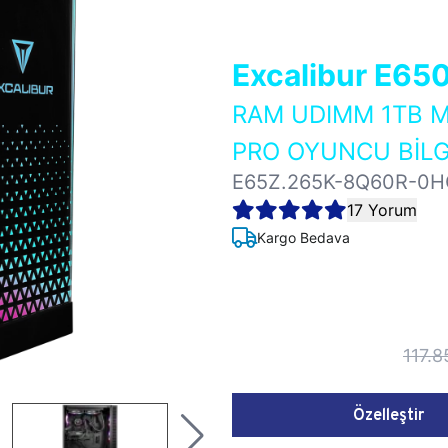
Excalibur E65
RAM UDIMM 1TB M
PRO OYUNCU BİLG
E65Z.265K-8Q60R-0H
17 Yorum
Kargo Bedava
117.8
Özelleştir