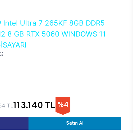
0
Intel Ultra 7 265KF 8GB DDR5
2 8 GB RTX 5060 WINDOWS 11
İSAYARI
G
113.140 TL
%4
54 TL
Satın Al