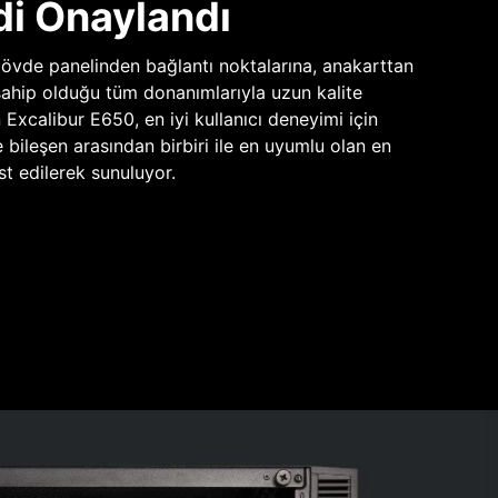
di Onaylandı
vde panelinden bağlantı noktalarına, anakarttan
sahip olduğu tüm donanımlarıyla uzun kalite
n Excalibur E650, en iyi kullanıcı deneyimi için
e bileşen arasından birbiri ile en uyumlu olan en
st edilerek sunuluyor.