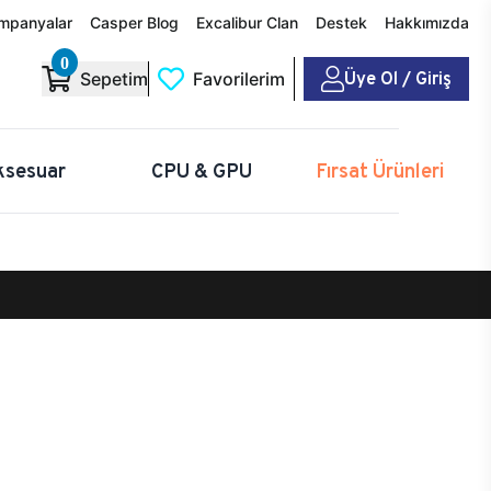
mpanyalar
Casper Blog
Excalibur Clan
Destek
Hakkımızda
0
Üye Ol / Giriş
Sepetim
Favorilerim
ksesuar
CPU & GPU
Fırsat Ürünleri