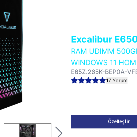
Excalibur E65
RAM UDIMM 500GB
WINDOWS 11 HOME
E65Z.265K-BEP0A-VF
17 Yorum
Özelleştir