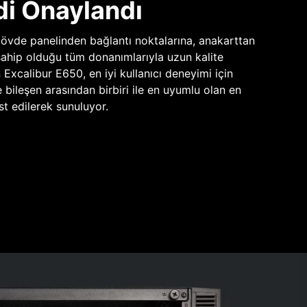
di Onaylandı
vde panelinden bağlantı noktalarına, anakarttan
sahip olduğu tüm donanımlarıyla uzun kalite
n Excalibur E650, en iyi kullanıcı deneyimi için
e bileşen arasından birbiri ile en uyumlu olan en
st edilerek sunuluyor.