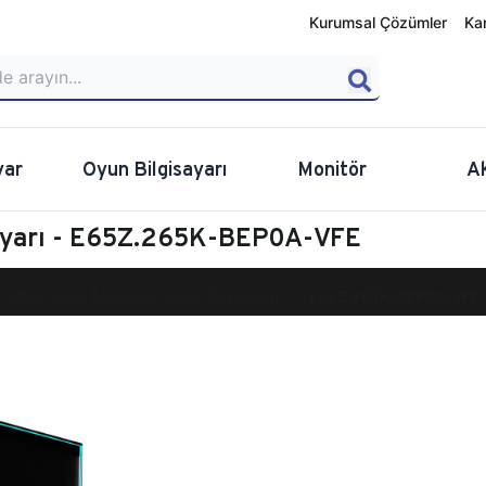
Kurumsal Çözümler
Ka
yar
Oyun Bilgisayarı
Monitör
A
sayarı - E65Z.265K-BEP0A-VFE
calibur E650 Masaüstü Oyun Bilgisayarı
E65Z.265K-BEP0A-VFE