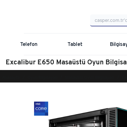
Telefon
Tablet
Bilgisa
Excalibur E650 Masaüstü Oyun Bilgi
Anasayfa
Oyun Bilgisayarı
Masaüstü Oyun Bilgisayarı
Ex