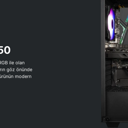
650
RGB ile olan
arın göz önünde
 türünün modern