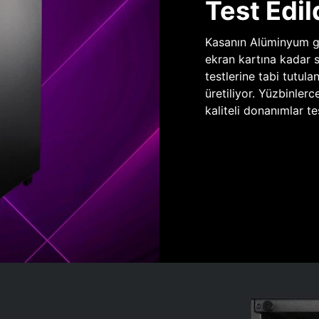
Test Edil
Kasanın Alüminyum gö
ekran kartına kadar 
testlerine tabi tutula
üretiliyor. Yüzbinlerc
kaliteli donanımlar te