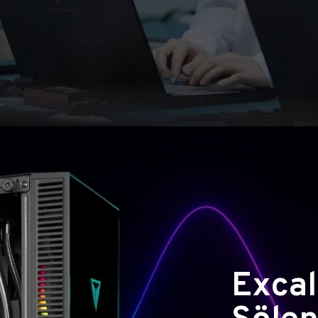
Excal
Şölen