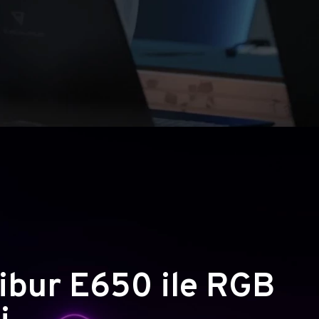
ibur E650 ile RGB
i