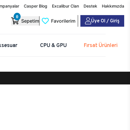
mpanyalar
Casper Blog
Excalibur Clan
Destek
Hakkımızda
0
Üye Ol / Giriş
Sepetim
Favorilerim
ksesuar
CPU & GPU
Fırsat Ürünleri