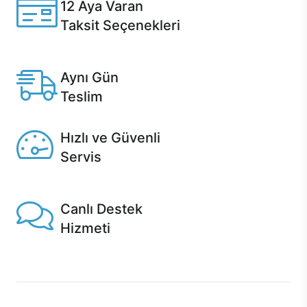
12 Aya Varan
Taksit Seçenekleri
Anlaşmalı kredi kartlarına 12 aya varan taksit seçenekleri
Casper'da.
Aynı Gün
Teslim
Seçili ürünlerde Aynı Gün Teslim!
Hızlı ve Güvenli
Servis
1 Saatte servis, Jet servis ve Turbo servis seçenekleri
Casper'da!
Canlı Destek
Hizmeti
Ürünlerinizle ilgili Casper Canlı Destek hizmeti her daim
sizinle.