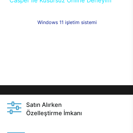
Casper ile Kusursuz Online Deneyim
Casper’ın Excalibur E650 modeline, online alışveriş
fırsatlarıyla sahip olabilirsiniz. 12 aya varan taksit
seçenekleri,
Windows 11 işletim sistemi
opsiyonu,
aynı gün teslimat ya da 1 günde kargo fırsatı
online alışverişte sizleri bekliyor.Üstelik satın
almadan önce özelleştirme fırsatı sayesinde
dilediğiniz donanımları değiştirebilir, ihtiyacınızı
karşılayacak seçimler yapabilirsiniz. Satın almadan
önce ve sonrasında sağlanan hızlı ve güvenli
servis ile Casper hep yanınızda.
Satın Alırken
Özelleştirme İmkanı
Casper ürünlerini satın alırken ihtiyacınıza göre
özelleştirebilirsiniz.