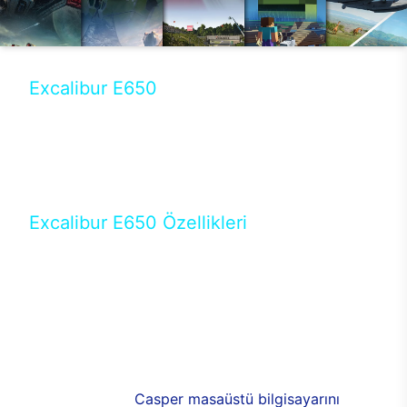
Excalibur E650
Tercihini masaüstü modellerden yana yapanlar için
öne çıkan Excalibur E650 ile sınırları zorlayabilir,
performansın keyfini çıkarabilirsin. Casper’ın yeni,
güncel teknolojiler ile donattığı Excalibur E650’de
yepyeni bir deneyim sizi bekliyor.
Excalibur E650 Özellikleri
Masaüstü olarak özel bir şekilde geliştirilen ve
uzun süren Ar-Ge çalışmaları sonrasında ortaya
çıkan Excalibur E650, her bir detayıyla farkını
ortaya koyuyor. İyi bir kullanıcı deneyiminin elde
edilmesi adına en iyi donanımlarla testleri yapılan
E650, böylece kullananların memnun kalmasını
sağlıyor. RGB detayları, ışık ve alüminyumun
buluşması yeni
Casper masaüstü bilgisayarını