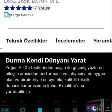
E65Z.265K-BX70R-0FE
17 Yorum
Kargo Bedava
Teknik Özellikler
İncelemeler
Yorumla
Durma Kendi Dünyanı Yarat
Yoğun Ar-Ge testlerinden başarı ile geçmiş yüzlerce
bileşen arasından performans ve ihtiyacına en uygun
olan ve birbirleriyle en uyumlu, kaliteli teknik
donanımlar arasından kendi Excalibur'unu
yaratabilirsin.